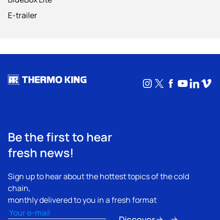
E-trailer
Instagram
X
Facebook
YouTub
Linke
Vim
Be the first to hear
fresh news!
Sign up to hear about the hottest topics of the cold
chain,
monthly delivered to you in a fresh format
Email
(Obbligatorio)
Discover