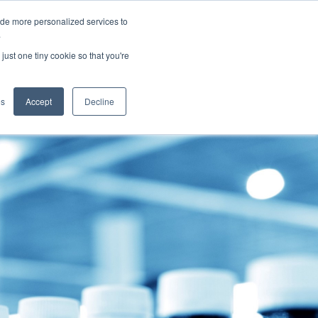
ide more personalized services to
.
just one tiny cookie so that you're
icazioni
es
Accept
Decline