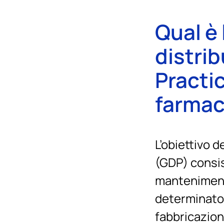
Qual è 
distri
Practic
farmac
L’obiettivo d
(GDP) consist
mantenimento 
determinato 
fabbricazione