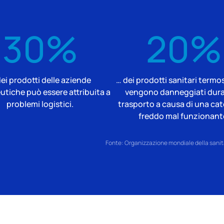
30%
20%
ei prodotti delle aziende
… dei prodotti sanitari termos
tiche può essere attribuita a
vengono danneggiati duran
problemi logistici.
trasporto a causa di una cat
freddo mal funzionant
Fonte: Organizzazione mondiale della sanità