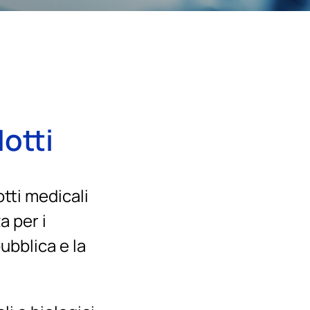
dotti
otti medicali
a per i
pubblica e la