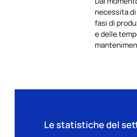
Dal momento 
necessita di
fasi di produ
e delle tempe
mantenimento
Le statistiche del se