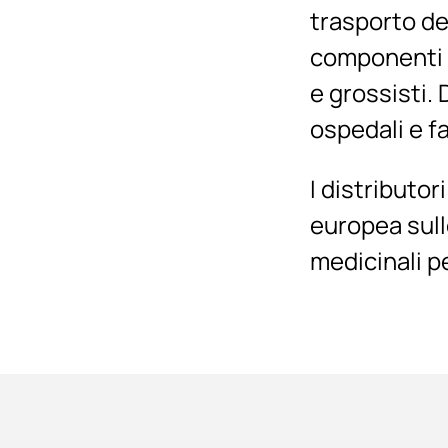
trasporto de
componenti m
e grossisti.
ospedali e f
I distributor
europea sull
medicinali p