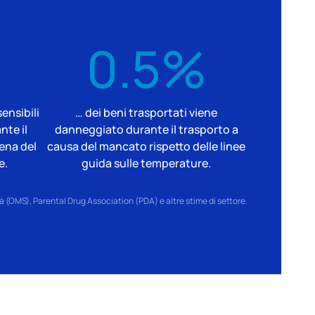
0.5%
ensibili
… dei beni trasportati viene
te il
danneggiato durante il trasporto a
ena del
causa del mancato rispetto delle linee
e.
guida sulle temperature.
 (OMS), Parental Drug Association (PDA) e altre stime di settore.