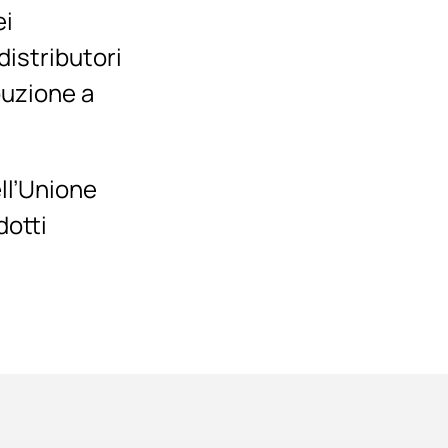
ei
distributori
buzione a
ell’Unione
dotti