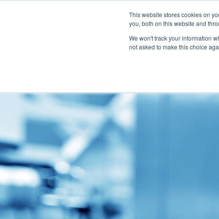
Informazioni
Localizzatore di concessionari
This website stores cookies on y
Centro m
you, both on this website and thro
We won't track your information whe
not asked to make this choice aga