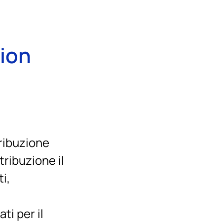
tion
tribuzione
tribuzione il
i,
ti per il