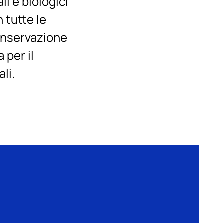
i e biologici
 tutte le
conservazione
 per il
li.