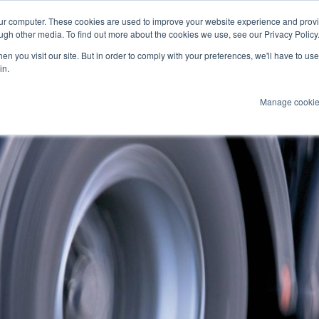
our computer. These cookies are used to improve your website experience and prov
ultimediale
Marine
ugh other media. To find out more about the cookies we use, see our Privacy Policy
n you visit our site. But in order to comply with your preferences, we'll have to use 
Prodotti
Tecnologie
Servizi
Appl
in.
Manage cooki