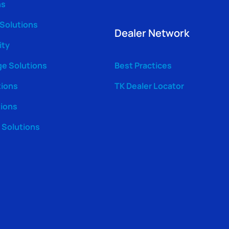
ns
 Solutions
Dealer Network
ity
ge Solutions
Best Practices
tions
TK Dealer Locator
tions
Solutions