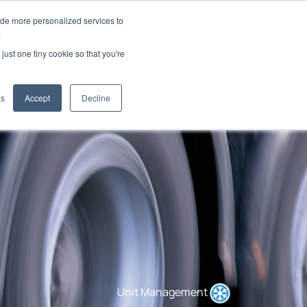
ide more personalized services to
.
just one tiny cookie so that you're
icazioni
es
Accept
Decline
Unit Management