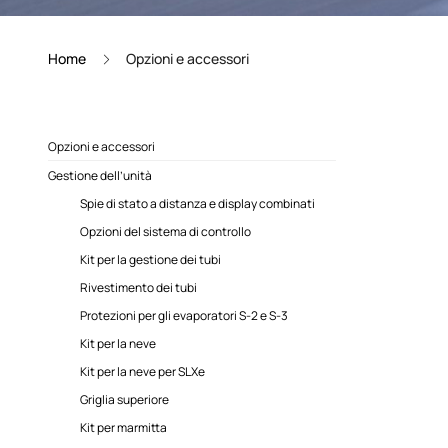
Home
Opzioni e accessori
Opzioni e accessori
Gestione dell’unità
Spie di stato a distanza e display combinati
Opzioni del sistema di controllo
Kit per la gestione dei tubi
Rivestimento dei tubi
Protezioni per gli evaporatori S-2 e S-3
Kit per la neve
Kit per la neve per SLXe
Griglia superiore
Kit per marmitta