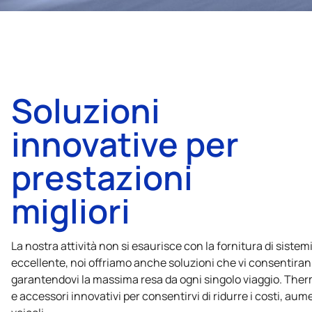
Soluzioni
innovative per
prestazioni
migliori
La nostra attività non si esaurisce con la fornitura di sistemi
eccellente, noi offriamo anche soluzioni che vi consentirann
garantendovi la massima resa da ogni singolo viaggio. The
e accessori innovativi per consentirvi di ridurre i costi, aum