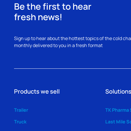
Be the first to hear
fresh news!
Sign up to hear about the hottest topics of the cold cha
monthly delivered to you in a fresh format
Products we sell
Solutions
Trailer
TK Pharma 
Truck
Last Mile S