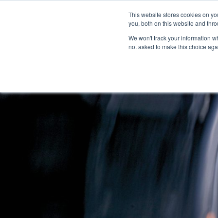
Informazioni
Localizzatore di concessionari
This website stores cookies on y
Centro m
you, both on this website and thro
We won't track your information whe
not asked to make this choice aga