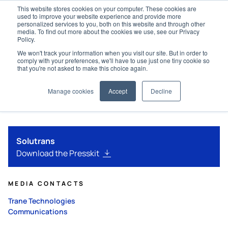
This website stores cookies on your computer. These cookies are
used to improve your website experience and provide more
personalized services to you, both on this website and through other
media. To find out more about the cookies we use, see our Privacy
Policy.
We won't track your information when you visit our site. But in order to
comply with your preferences, we'll have to use just one tiny cookie so
that you're not asked to make this choice again.
Sala stampa
Facebook
Vimeo
YouTube
X
Instagram
LinkedIn
Manage cookies
Accept
Decline
Solutrans
Download the Presskit
MEDIA CONTACTS
Trane Technologies
Communications