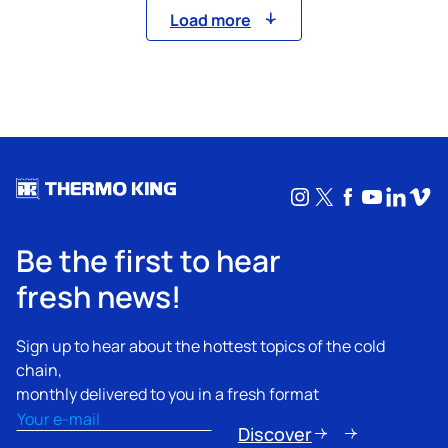
Load more
Instagram
X
Facebook
YouTub
Linke
Vim
Be the first to hear
fresh news!
Sign up to hear about the hottest topics of the cold
chain,
monthly delivered to you in a fresh format
Email
(Obbligatorio)
Discover