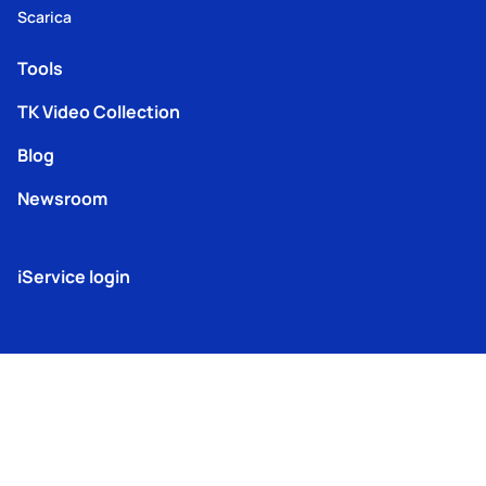
Scarica
Tools
TK Video Collection
Blog
Newsroom
iService login
© 2025
Thermo King
Europe –
Terms
TK Machine
Modern
Lenneke Marelaan 6, 1932
Privacy