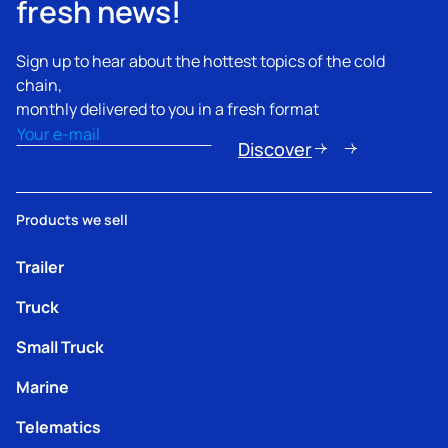
fresh news!
Sign up to hear about the hottest topics of the cold
chain,
monthly delivered to you in a fresh format
Email
(Obbligatorio)
Discover
Products we sell
Trailer
Truck
Small Truck
Marine
Telematics