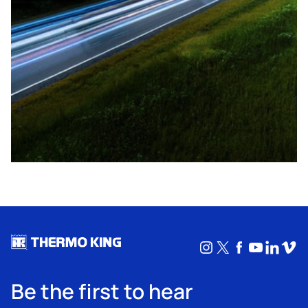
Instagram
X
Facebook
YouTub
Linke
Vim
Be the first to hear