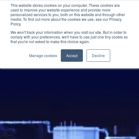
This website stores cookies on your computer. These cookies are
used to improve your website experience and provide more
personalized services to you, both on this website and through other
media. To find out more about the cookies we use, see our Privacy
Policy.
We won't track your information when you visit our site. But in order to
comply with your preferences, we'll have to use just one tiny cookie so
that you're not asked to make this choice again.
Manage cookies
Accept
Decline