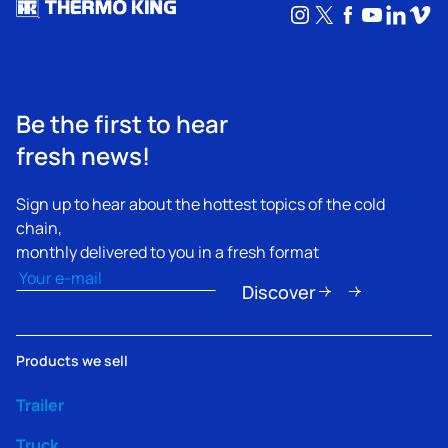
Instagram
X
Facebook
YouTub
Linke
Vim
Be the first to hear
fresh news!
Sign up to hear about the hottest topics of the cold
chain,
monthly delivered to you in a fresh format
Email
(Obbligatorio)
Discover
Products we sell
Trailer
Truck