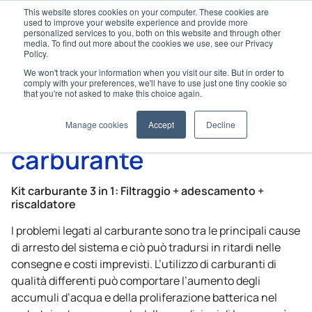
This website stores cookies on your computer. These cookies are
used to improve your website experience and provide more
personalized services to you, both on this website and through other
media. To find out more about the cookies we use, see our Privacy
Policy.
We won't track your information when you visit our site. But in order to
Home
Opzioni e accessori
Gestione del carburante
comply with your preferences, we'll have to use just one tiny cookie so
Kit di iniezione del carburante
that you're not asked to make this choice again.
Kit di iniezione del
Manage cookies
Accept
Decline
carburante
Kit carburante 3 in 1: Filtraggio + adescamento +
riscaldatore
I problemi legati al carburante sono tra le principali cause
di arresto del sistema e ciò può tradursi in ritardi nelle
consegne e costi imprevisti. L’utilizzo di carburanti di
qualità differenti può comportare l’aumento degli
accumuli d’acqua e della proliferazione batterica nel