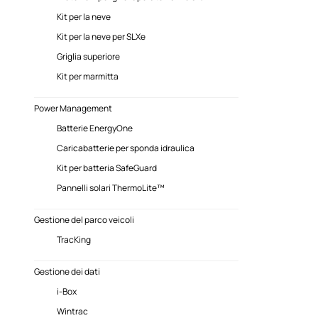
Kit per la neve
Kit per la neve per SLXe
Griglia superiore
Kit per marmitta
Power Management
Batterie EnergyOne
Caricabatterie per sponda idraulica
Kit per batteria SafeGuard
Pannelli solari ThermoLite™
Gestione del parco veicoli
TracKing
Gestione dei dati
i-Box
Wintrac