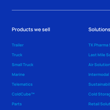
Products we sell
Solutions
Trailer
TK Pharma 
Truck
Last Mile S
Small Truck
Air Solutio
Marine
Intermodal
Telematics
Sustainabil
ColdCube™
Cold Stora
Parts
Retail Solu