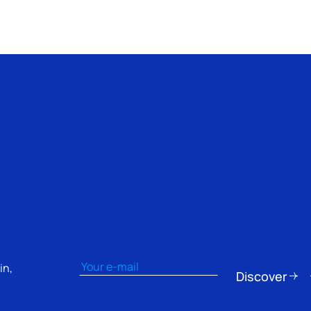
Email
(Obbligatorio)
in,
Discover