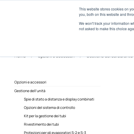
Informazioni
Localizzatore di concessionari
This website stores cookies on y
Centro m
you, both on this website and thro
We won't track your information whe
not asked to make this choice aga
Home
Opzioni e accessori
Gestione del carburante
Opzioni e accessori
Gestione dell’unità
Spie di stato a distanza e display combinati
Opzioni del sistema di controllo
Kit per la gestione dei tubi
Rivestimento dei tubi
Protezioni per gli evaporatori S-2 e S-3