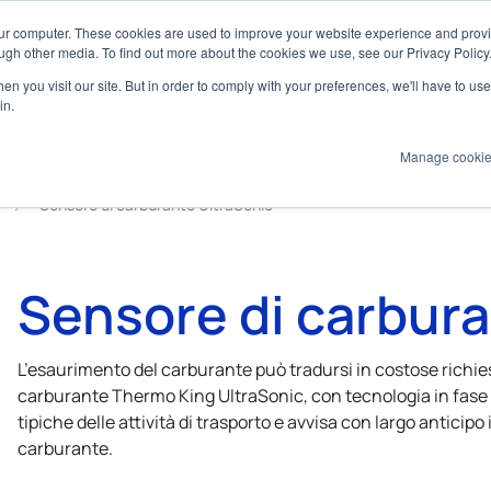
our computer. These cookies are used to improve your website experience and prov
ultimediale
Marine
ugh other media. To find out more about the cookies we use, see our Privacy Policy
n you visit our site. But in order to comply with your preferences, we'll have to use 
Prodotti
Tecnologie
Servizi
Appl
in.
Manage cooki
Sensore di carburante UltraSonic
Sensore di carbura
L’esaurimento del carburante può tradursi in costose richiest
carburante
Thermo King
UltraSonic, con tecnologia in fase 
tipiche delle attività di trasporto e avvisa con largo anticip
carburante.