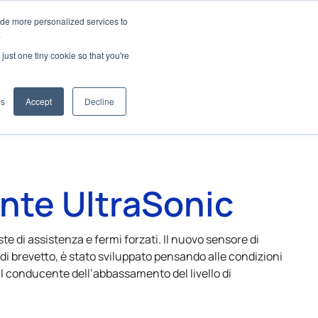
ide more personalized services to
.
just one tiny cookie so that you're
icazioni
es
Accept
Decline
nte UltraSonic
e di assistenza e fermi forzati. Il nuovo sensore di
di brevetto, è stato sviluppato pensando alle condizioni
o il conducente dell’abbassamento del livello di