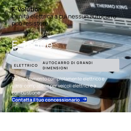
E-Volution
L’unità elettrica a cui nessun autocarro
può resistere
E-1600e
AUTOCARRO DI GRANDI
ELETTRICO
DIMENSIONI
Raffreddamento completamente elettrico e
ultra‑compatibile per veicoli elettrici e a
combustione
Contatta il tuo concessionario