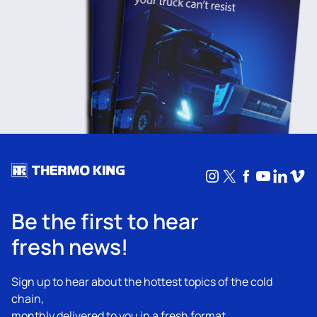
Instagram
X
Facebook
YouTub
Linke
Vim
Be the first to hear
fresh news!
Sign up to hear about the hottest topics of the cold
chain,
monthly delivered to you in a fresh format