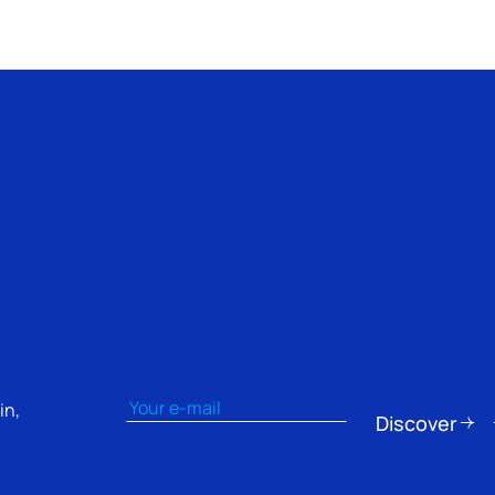
Email
(Obbligatorio)
in,
Discover