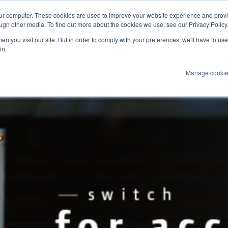
our computer. These cookies are used to improve your website experience and prov
ultimediale
Marine
ugh other media. To find out more about the cookies we use, see our Privacy Policy
n you visit our site. But in order to comply with your preferences, we'll have to use 
Prodotti
Tecnologie
Servizi
Appl
in.
Manage cooki