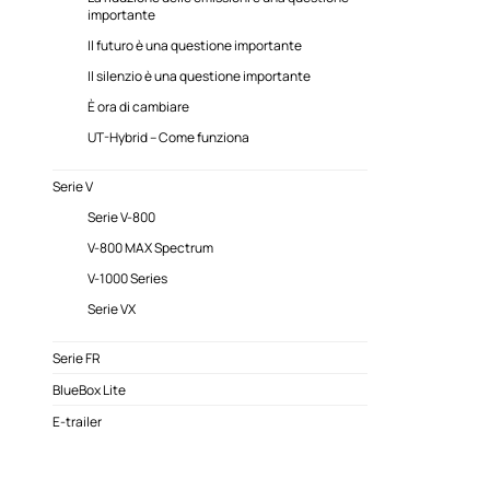
importante
Il futuro è una questione importante
Il silenzio è una questione importante
È ora di cambiare
UT-Hybrid – Come funziona
Serie V
Serie V-800
V-800 MAX Spectrum
V-1000 Series
Serie VX
Serie FR
BlueBox Lite
E-trailer