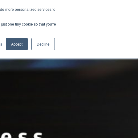
ide more personalized services to
.
just one tiny cookie so that you're
icazioni
es
Accept
Decline