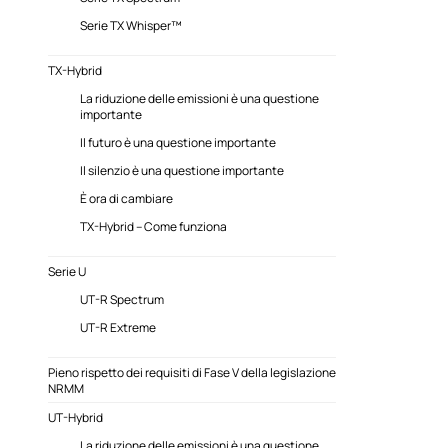
Serie TX Whisper™
TX-Hybrid
La riduzione delle emissioni è una questione
importante
Il futuro è una questione importante
Il silenzio è una questione importante
È ora di cambiare
TX-Hybrid – Come funziona
Serie U
UT-R Spectrum
UT-R Extreme
Pieno rispetto dei requisiti di Fase V della legislazione
NRMM
UT-Hybrid
La riduzione delle emissioni è una questione