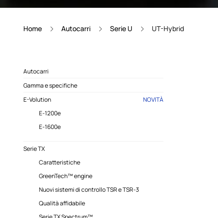
Home
Autocarri
Serie U
UT-Hybrid
Autocarri
Gamma e specifiche
E-Volution
NOVITÀ
E-1200e
E-1600e
Serie TX
Caratteristiche
GreenTech™ engine
Nuovi sistemi di controllo TSR e TSR-3
Qualità affidabile
Serie TX Spectrum™