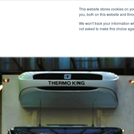
Informazioni
Localizzatore di concessionari
This website stores cookies on y
Centro m
you, both on this website and thro
We won't track your information whe
not asked to make this choice aga