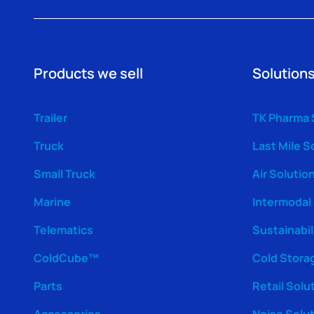
Products we sell
Solutions
Trailer
TK Pharma 
Truck
Last Mile S
Small Truck
Air Solutio
Marine
Intermodal
Telematics
Sustainabil
ColdCube™
Cold Stora
Parts
Retail Solu
Accessories
Noise Solu