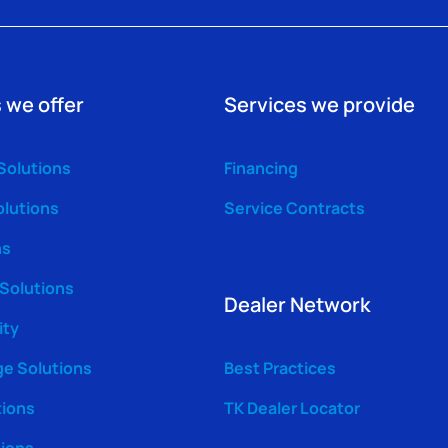
 we offer
Services we provide
Solutions
Financing
olutions
Service Contracts
ns
 Solutions
Dealer Network
ity
ge Solutions
Best Practices
tions
TK Dealer Locator
tions