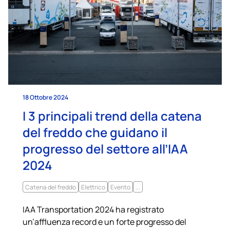
18 Ottobre 2024
I 3 principali trend della catena
del freddo che guidano il
progresso del settore all’IAA
2024
Catena del freddo
Elettrico
Evento
...
IAA Transportation 2024 ha registrato
un’affluenza record e un forte progresso del