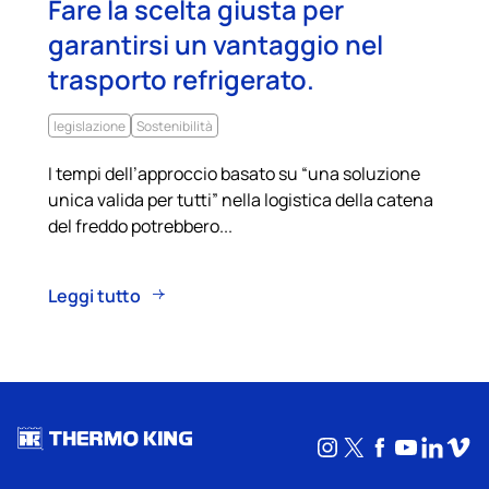
Fare la scelta giusta per
garantirsi un vantaggio nel
trasporto refrigerato.
legislazione
Sostenibilità
I tempi dell’approccio basato su “una soluzione
unica valida per tutti” nella logistica della catena
del freddo potrebbero...
Leggi tutto
Instagram
X
Facebook
YouTub
Linke
Vim