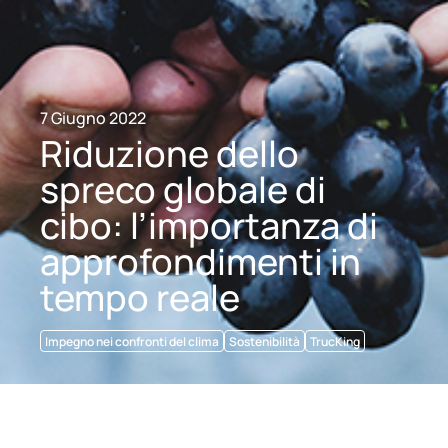
7 Giugno 2022
Riduzione dello
spreco globale di
cibo: l’importanza di
approfondimenti in
tempo reale
Impegno nei confronti del clima
Sostenibilità
TrucKing