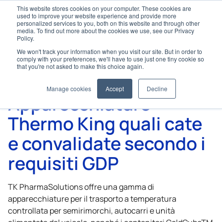
This website stores cookies on your computer. These cookies are
used to improve your website experience and provide more
personalized services to you, both on this website and through other
media. To find out more about the cookies we use, see our Privacy
Policy.
We won't track your information when you visit our site. But in order to
Home
TK PharmaSolutions
comply with your preferences, we'll have to use just one tiny cookie so
Apparecchiature Thermo King quali cate e convalidate
that you're not asked to make this choice again.
secondo i requisiti GDP
Manage cookies
Accept
Decline
Apparecchiature
Thermo King
quali cate
e convalidate secondo i
requisiti GDP
TK PharmaSolutions offre una gamma di
apparecchiature per il trasporto a temperatura
controllata per semirimorchi, autocarri e unità