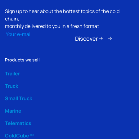
Sign up to hear about the hottest topics of the cold
chain,
monthly delivered to you in a fresh format
Email
(Obbligatorio)
Discover
Products we sell
Trailer
Truck
Small Truck
Marine
Telematics
ColdCube™