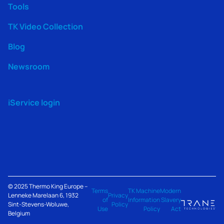
Tools
TK Video Collection
Blog
Newsroom
iService login
© 2025
Thermo King
Europe –
Terms
TK Machine
Modern
Lenneke Marelaan 6, 1932
Privacy
of
Information
Slavery
Sint-Stevens-Woluwe,
Policy
Use
Policy
Act
Belgium