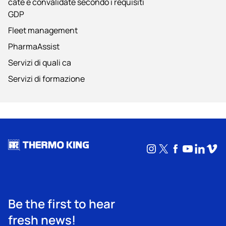
cate e convalidate secondo i requisiti
GDP
Fleet management
PharmaAssist
Servizi di quali ca
Servizi di formazione
Instagram
X
Facebook
YouTub
Linke
Vim
Be the first to hear
fresh news!