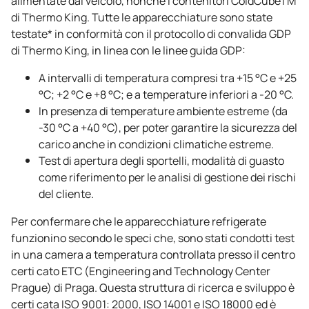
alimentate dal veicolo, nonché i contenitori ColdCubeTM
di
Thermo King
. Tutte le apparecchiature sono state
testate* in conformità con il protocollo di convalida GDP
di
Thermo King
, in linea con le linee guida GDP:
A intervalli di temperatura compresi tra +15 °C e +25
°C; +2 °C e +8 °C; e a temperature inferiori a -20 °C.
In presenza di temperature ambiente estreme (da
-30 °C a +40 °C), per poter garantire la sicurezza del
carico anche in condizioni climatiche estreme.
Test di apertura degli sportelli, modalità di guasto
come riferimento per le analisi di gestione dei rischi
del cliente.
Per confermare che le apparecchiature refrigerate
funzionino secondo le speci che, sono stati condotti test
in una camera a temperatura controllata presso il centro
certi cato ETC (Engineering and Technology Center
Prague) di Praga. Questa struttura di ricerca e sviluppo è
certi cata ISO 9001: 2000, ISO 14001 e ISO 18000 ed è