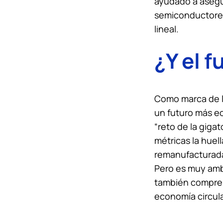
ayudado a asegur
semiconductores
lineal.
¿Y el f
Como marca de l
un futuro más ec
“reto de la giga
métricas la huel
remanufacturada
Pero es muy ambi
también compres
economía circula