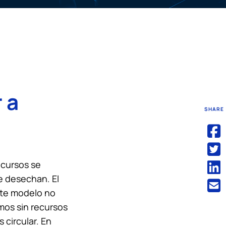
 a
SHARE
ecursos se
se desechan. El
ste modelo no
mos sin recursos
 circular. En