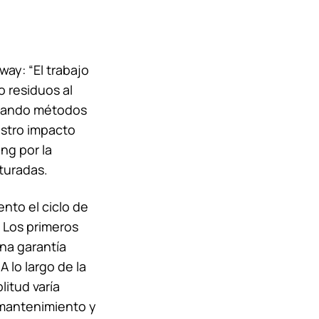
way: “El trabajo
 residuos al
scando métodos
estro impacto
ing
por la
turadas.
nto el ciclo de
 Los primeros
na garantía
 lo largo de la
litud varía
 mantenimiento y