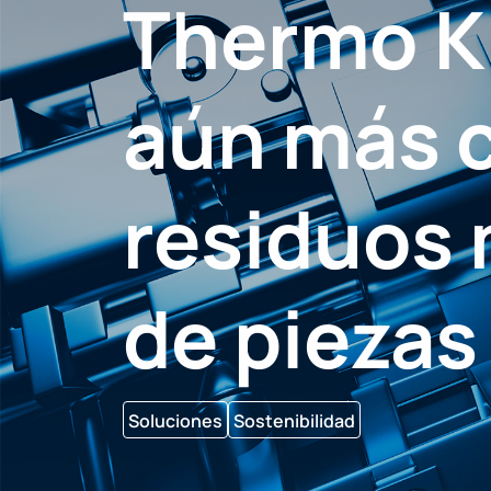
Thermo K
aún más c
residuos
de pieza
Soluciones
Sostenibilidad