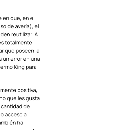
 en que, en el
aso de avería), el
n reutilizar. A
es totalmente
ar que poseen la
a un error en una
ermo King
para
emente positiva,
ino que les gusta
n cantidad de
do acceso a
también ha