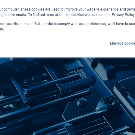
our computer. These cookies are used to improve your website experience and prov
Marine
ugh other media. To find out more about the cookies we use, see our Privacy Policy
n you visit our site. But in order to comply with your preferences, we'll have to use 
Productos
Tecnologías
Servicios
A
in.
Manage cooki