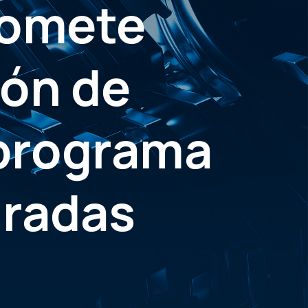
romete
ión de
 programa
uradas