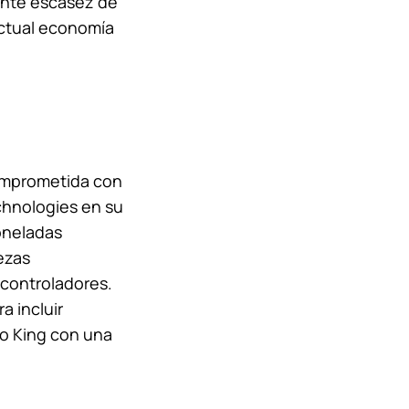
iente escasez de
actual economía
mprometida con
chnologies en su
toneladas
ezas
 controladores.
a incluir
o King
con una