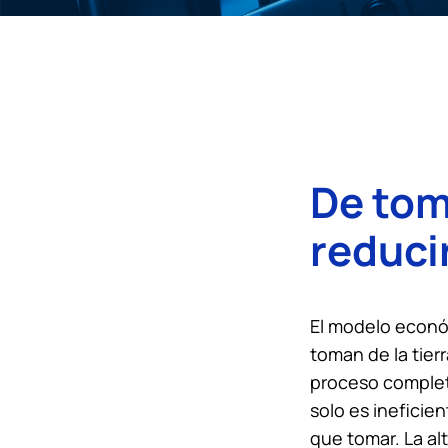
De tom
reducir
El modelo económ
toman de la tier
proceso complet
solo es ineficie
que tomar. La al