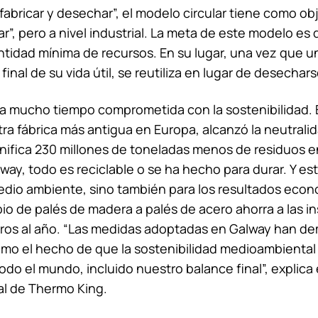
fabricar y desechar”, el modelo circular tiene como obj
clar”, pero a nivel industrial. La meta de este modelo es
tidad mínima de recursos. En su lugar, una vez que u
 final de su vida útil, se reutiliza en lugar de desechars
va mucho tiempo comprometida con la sostenibilidad. E
ra fábrica más antigua en Europa, alcanzó la neutralid
nifica 230 millones de toneladas menos de residuos 
way, todo es reciclable o se ha hecho para durar. Y es
edio ambiente, sino también para los resultados econ
io de palés de madera a palés de acero ahorra a las i
euros al año. “Las medidas adoptadas en Galway han d
como el hecho de que la sostenibilidad medioambiental
do el mundo, incluido nuestro balance final”, explica 
al de
Thermo King
.