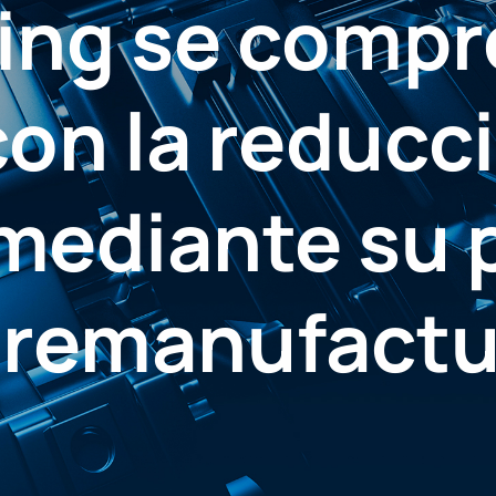
ing se comp
on la reducc
 mediante su
s remanufact