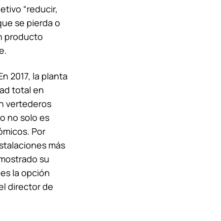
etivo “reducir,
 que se pierda o
n producto
e.
n 2017, la planta
ad total en
en vertederos
to no solo es
ómicos. Por
nstalaciones más
emostrado su
 es la opción
el director de