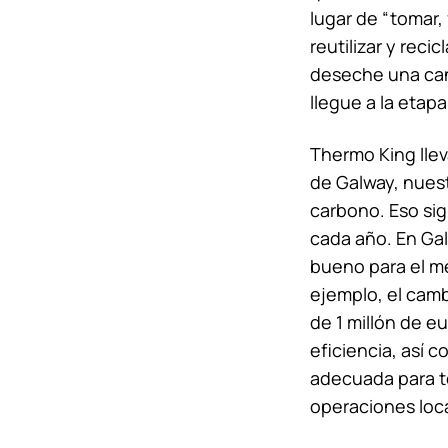
lugar de “tomar, 
reutilizar y reci
deseche una can
llegue a la etapa
Thermo King
lle
de Galway, nuest
carbono. Eso sig
cada año. En Gal
bueno para el m
ejemplo, el camb
de 1 millón de 
eficiencia, así 
adecuada para to
operaciones loc