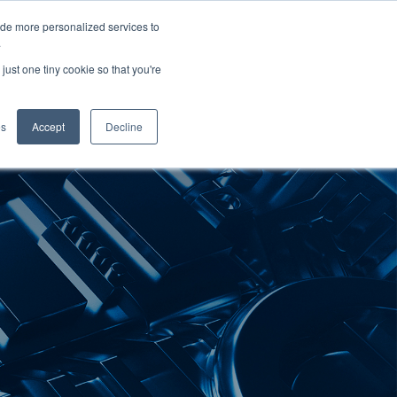
ide more personalized services to
.
just one tiny cookie so that you're
plicaciones
es
Accept
Decline