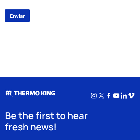
Instagram
X
Facebook
YouTub
Linke
Vim
Be the first to hear
fresh news!