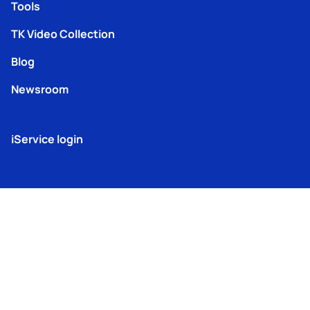
Tools
TK Video Collection
Blog
Newsroom
iService login
© 2025
Thermo King
Europe –
Terms
TK Machine
Modern
Lenneke Marelaan 6, 1932
Privacy
of
Information
Slavery
Sint-Stevens-Woluwe,
Policy
Use
Policy
Act
Belgium