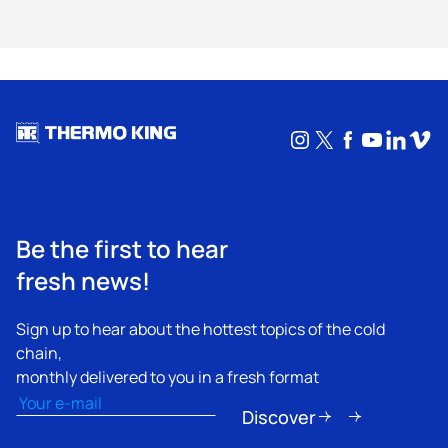
Instagram
X
Facebook
YouTub
Linke
Vim
Be the first to hear
fresh news!
Sign up to hear about the hottest topics of the cold
chain,
monthly delivered to you in a fresh format
Email
(Obligatorio)
Discover