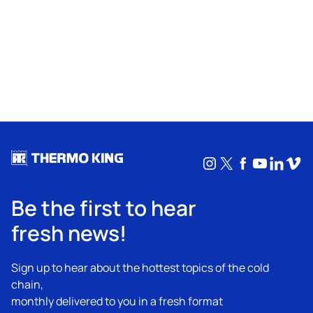
Instagram
X
Facebook
YouTub
Linke
Vim
Be the first to hear
fresh news!
Sign up to hear about the hottest topics of the cold
chain,
monthly delivered to you in a fresh format