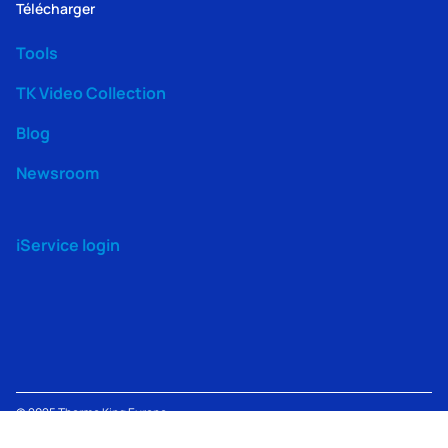
Télécharger
Tools
TK Video Collection
Blog
Newsroom
iService login
© 2025
Thermo King
Europe –
Terms
TK Machine
Modern
Lenneke Marelaan 6, 1932
Privacy
of
Information
Slavery