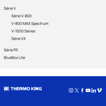
Série V
Série V-800
V-800 MAX Spectrum
V-1000 Series
Série VX
Série FR
BlueBox Lite
Instagram
X
Facebook
YouTub
Linke
Vim