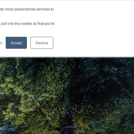
ide more personalized services to
.
just one tiny cookie so that you're
pplications
es
Accept
Decline