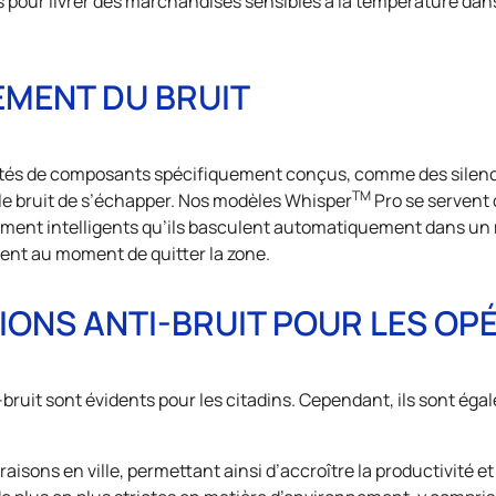
sés pour livrer des marchandises sensibles à la température dan
EMENT DU BRUIT
tés de composants spécifiquement conçus, comme des silencieu
TM
e bruit de s’échapper. Nos modèles Whisper
Pro se servent
lement intelligents qu’ils basculent automatiquement dans un mo
ent au moment de quitter la zone.
IONS ANTI-BRUIT POUR LES OP
bruit sont évidents pour les citadins. Cependant, ils sont égale
vraisons en ville, permettant ainsi d’accroître la productivité e