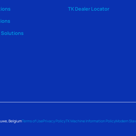
tions
TK Dealer Locator
tions
Solutions
luwe, Belgium
Terms of Use
Privacy Policy
TK Machine Information Policy
Modern Slav