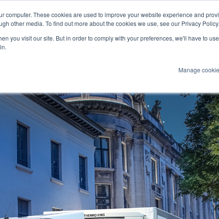
our computer. These cookies are used to improve your website experience and prov
arine
ugh other media. To find out more about the cookies we use, see our Privacy Policy
n you visit our site. But in order to comply with your preferences, we'll have to use 
Produits
Technologies
Services
A
in.
Manage cooki