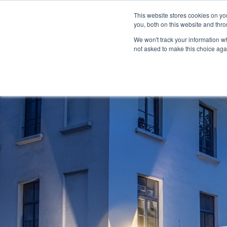
À propos
Réseau de concessionnaires
This website stores cookies on y
Espace média
M
you, both on this website and thro
We won't track your information whe
not asked to make this choice aga