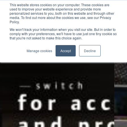
This website stores cookies on your computer. These cookies are
used to improve your website experience and provide more
personalized services to you, both on this website and through other
media. To find out more about the cookies we use, see our Privacy
Policy.
We won't track your information when you visit our site. But in order to
comply with your preferences, we'll have to use just one tiny cookie so
that you're not asked to make this choice again.
Manage cookies
Accept
Decline