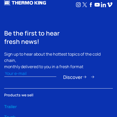
Instagram
X
Facebook
YouTub
Linke
Vim
Be the first to hear
fresh news!
Sign up to hear about the hottest topics of the cold
chain,
monthly delivered to you in a fresh format
Email
(Obligatorio)
Discover
Products we sell
Trailer
Truck