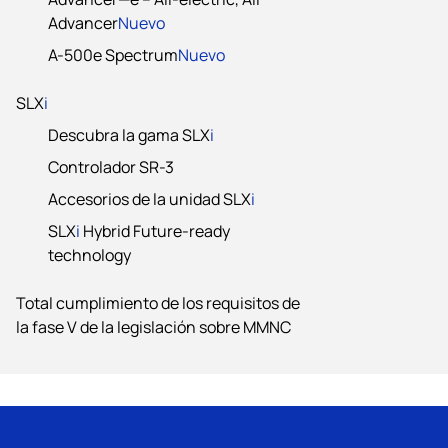
Advancer
Nuevo
A-500e Spectrum
Nuevo
SLX
i
Descubra la gama SLX
i
Controlador SR-3
Accesorios de la unidad SLX
i
SLX
i
Hybrid Future-ready
technology
Total cumplimiento de los requisitos de
la fase V de la legislación sobre MMNC