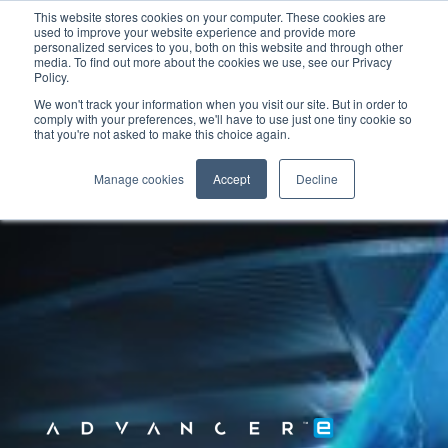
This website stores cookies on your computer. These cookies are
used to improve your website experience and provide more
personalized services to you, both on this website and through other
media. To find out more about the cookies we use, see our Privacy
Policy.
We won't track your information when you visit our site. But in order to
comply with your preferences, we'll have to use just one tiny cookie so
that you're not asked to make this choice again.
Manage cookies
Accept
Decline