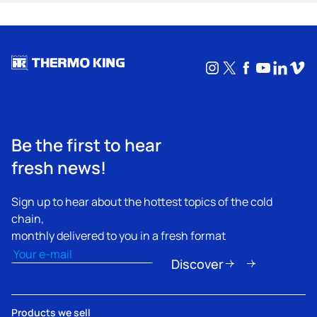
Instagram
X
Facebook
YouTub
Linke
Vim
Be the first to hear
fresh news!
Sign up to hear about the hottest topics of the cold
chain,
monthly delivered to you in a fresh format
Email
(Obligatorio)
Discover
Products we sell