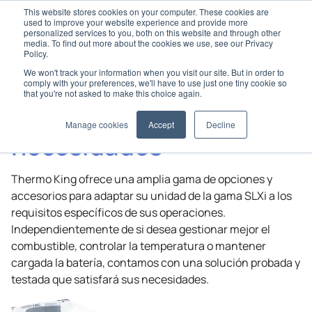
This website stores cookies on your computer. These cookies are
used to improve your website experience and provide more
personalized services to you, both on this website and through other
media. To find out more about the cookies we use, see our Privacy
Policy.
We won't track your information when you visit our site. But in order to
Home
Trailer – SLXI
Accesorios de la unidad SLXi
comply with your preferences, we'll have to use just one tiny cookie so
that you're not asked to make this choice again.
Ajuste su unidad a sus
Manage cookies
Accept
Decline
necesidades
Thermo King ofrece una amplia gama de opciones y
accesorios para adaptar su unidad de la gama SLXi a los
requisitos específicos de sus operaciones.
Independientemente de si desea gestionar mejor el
combustible, controlar la temperatura o mantener
cargada la batería, contamos con una solución probada y
testada que satisfará sus necesidades.