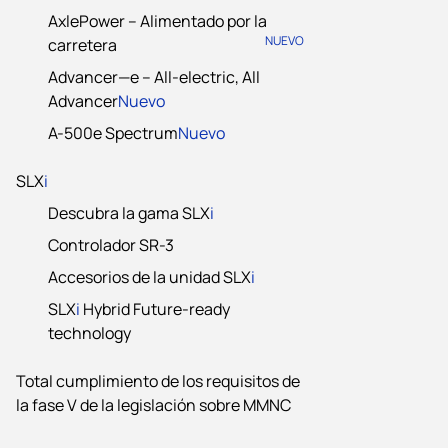
AxlePower – Alimentado por la
NUEVO
carretera
Advancer—e – All-electric, All
Advancer
Nuevo
A-500e Spectrum
Nuevo
SLX
i
Descubra la gama SLX
i
Controlador SR-3
Accesorios de la unidad SLX
i
SLX
i
Hybrid Future-ready
technology
Total cumplimiento de los requisitos de
la fase V de la legislación sobre MMNC