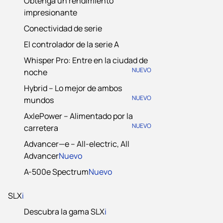
Obtenga un rendimiento
impresionante
Conectividad de serie
El controlador de la serie A
Whisper Pro: Entre en la ciudad de
NUEVO
noche
Hybrid – Lo mejor de ambos
NUEVO
mundos
AxlePower – Alimentado por la
NUEVO
carretera
Advancer—e – All-electric, All
Advancer
Nuevo
A-500e Spectrum
Nuevo
SLX
i
Descubra la gama SLX
i