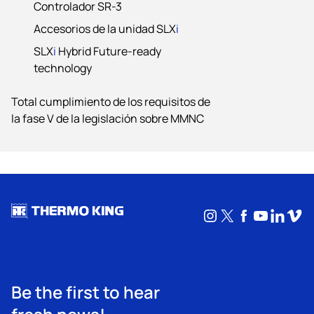
Controlador SR-3
Accesorios de la unidad SLX
i
SLX
i
Hybrid Future-ready
technology
Total cumplimiento de los requisitos de
la fase V de la legislación sobre MMNC
Instagram
X
Facebook
YouTub
Linke
Vim
Be the first to hear
fresh news!