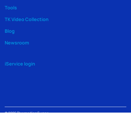
Tools
TK Video Collection
Blog
Newsroom
iService login
© 2025
Thermo King
Europe –
Terms
TK Machine
Modern
Lenneke Marelaan 6, 1932
Privacy
of
Information
Slavery
Sint-Stevens-Woluwe,
Policy
Use
Policy
Act
Belgium