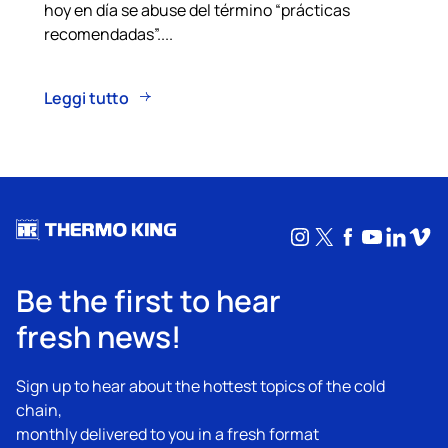
hoy en día se abuse del término “prácticas
recomendadas”....
Leggi tutto
Instagram
X
Facebook
YouTub
Linke
Vim
Be the first to hear
fresh news!
Sign up to hear about the hottest topics of the cold
chain,
monthly delivered to you in a fresh format