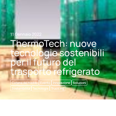
11 Gennaio 2022
ThermoTech: nuove
tecnologie sostenibili
per il futuro del
trasporto refrigerato
Catena del freddo
Evento
Innovazione
Soluzioni
Sostenibilità
Tecnologia
TrucKing