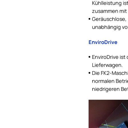
Kühlleistung i
zusammen mit 
Geräuschlose, 
unabhängig von
EnviroDrive
EnviroDrive ist
Lieferwagen.
Die FK2-Maschi
normalen Betr
niedrigeren Be