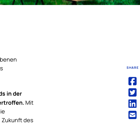
iebenen
es
SHARE
ds in der
rtroffen.
Mit
ie
e Zukunft des