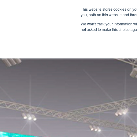
Über
Händlernetz
Medienzentrum
This website stores cookies on y
Marine
you, both on this website and thro
We won't track your information whe
not asked to make this choice aga