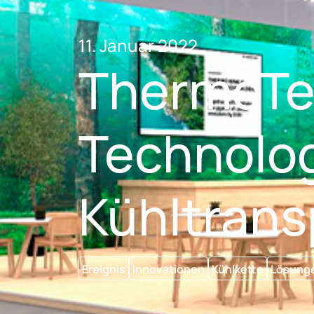
11. Januar 2022
ThermoTe
Technolog
Kühltrans
Ereignis
Innovationen
Kühlkette
Lösung