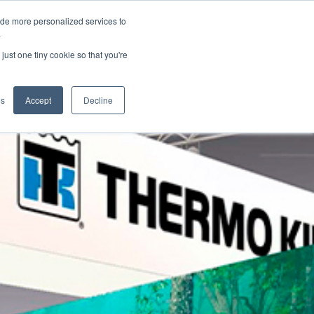
ide more personalized services to
.
just one tiny cookie so that you're
wendungen
es
Accept
Decline