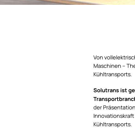
Von vollelektri
Maschinen – The
Kühltransports.
Solutrans ist g
Transportbranch
der Präsentatio
Innovationskraf
Kühltransports.