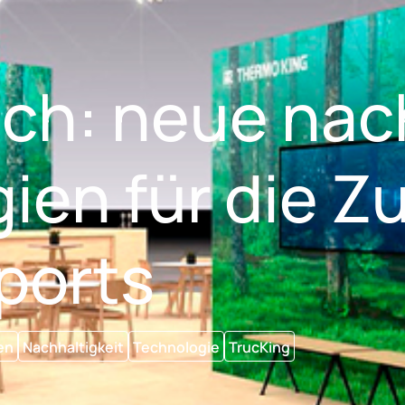
ch: neue nac
ien für die Z
ports
en
Nachhaltigkeit
Technologie
TrucKing