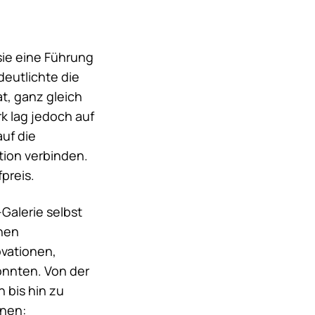
sie eine Führung
deutlichte die
t, ganz gleich
 lag jedoch auf
auf die
tion verbinden.
preis.
Galerie selbst
onen
ovationen,
onnten. Von der
n bis hin zu
inen: