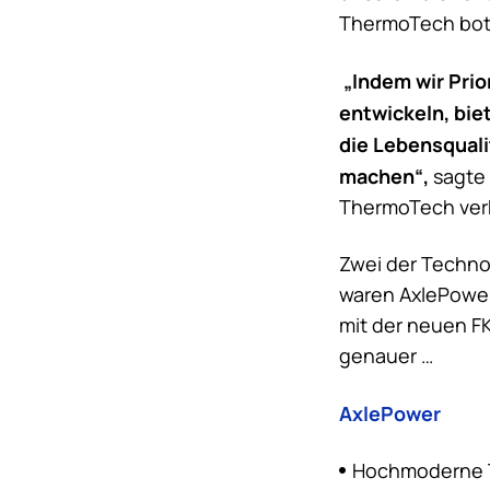
ThermoTech bot 
„Indem wir Prio
entwickeln, bie
die Lebensquali
machen“,
sagte 
ThermoTech verk
Zwei der Techno
waren AxlePower
mit der neuen F
genauer …
AxlePower
Hochmoderne Te