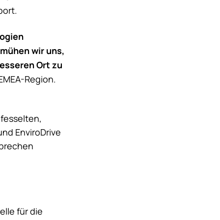
ort.
logien
emühen wir uns,
esseren Ort zu
 EMEA-Region.
fesselten,
nd EnviroDrive
sprechen
lle für die