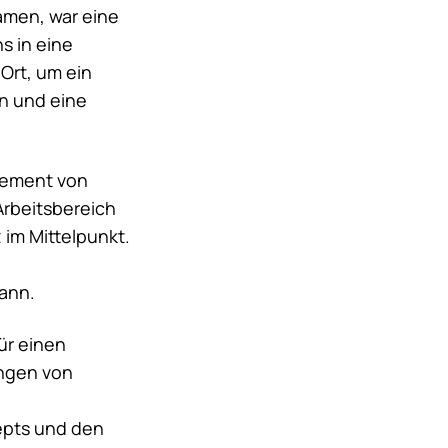
men, war eine
s in eine
Ort, um ein
n und eine
gement von
Arbeitsbereich
im Mittelpunkt.
kann.
ür einen
ungen von
epts und den