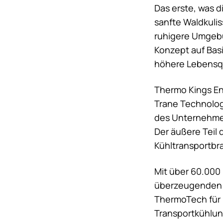
Das erste, was 
sanfte Waldkulis
ruhigere Umgebu
Konzept auf Bas
höhere Lebensqu
Thermo Kings En
Trane Technolog
des Unternehmen
Der äußere Teil 
Kühltransportbra
Mit über 60.000
überzeugenden E
ThermoTech für 
Transportkühlun