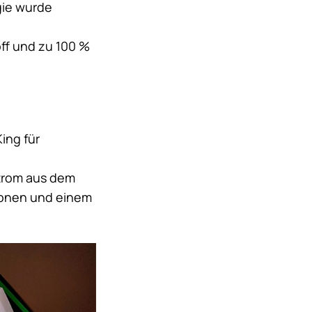
gie wurde
off und zu 100 %
King
für
Strom aus dem
ionen und einem