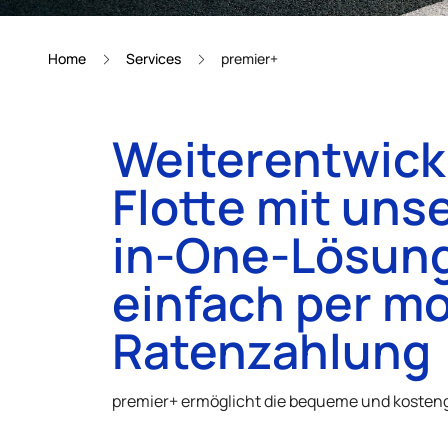
Home
Services
premier+
Weiterentwick
Flotte mit unse
in-One-Lösun
einfach per mo
Ratenzahlung
premier+ ermöglicht die bequeme und kostengü