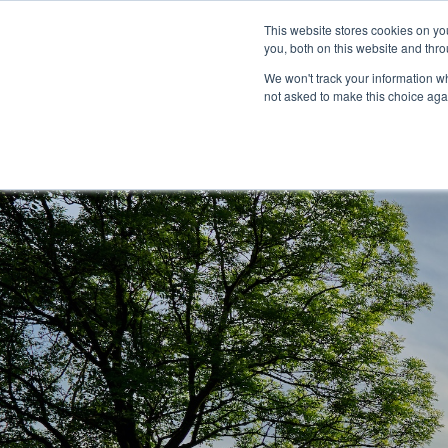
Über
Händlernetz
Medienzentrum
This website stores cookies on y
Marine
you, both on this website and thro
We won't track your information whe
not asked to make this choice aga