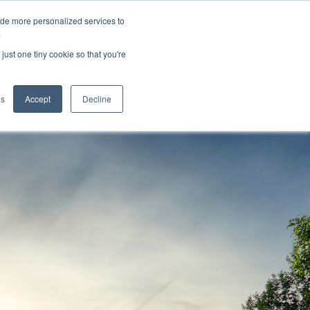
ide more personalized services to
.
just one tiny cookie so that you're
wendungen
es
Accept
Decline