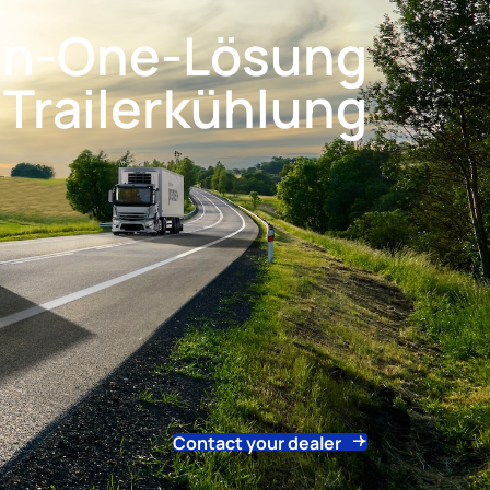
in-One-Lösung
e Trailerkühlung
Contact your dealer