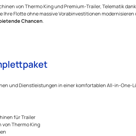
schinen von
Thermo King
und Premium-Trailer, Telematik dan
e Ihre Flotte ohne massive Vorabinvestitionen modernisieren 
 bietende Chancen
.
mplettpaket
en und Dienstleistungen in einer komfortablen All-in-One-
nen für Trailer
n von
Thermo King
gen