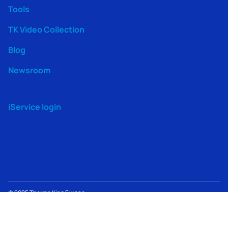
Tools
TK Video Collection
Blog
Newsroom
iService login
© 2025
Thermo King
Europe –
Terms
TK Machine
Modern
Lenneke Marelaan 6, 1932
Privacy
of
Information
Slavery
Sint-Stevens-Woluwe,
Policy
Use
Policy
Act
Belgium