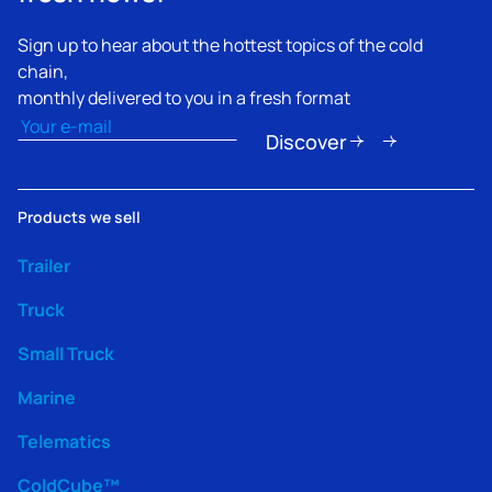
Sign up to hear about the hottest topics of the cold
chain,
monthly delivered to you in a fresh format
Email
(erforderlich)
Discover
Products we sell
Trailer
Truck
Small Truck
Marine
Telematics
ColdCube™