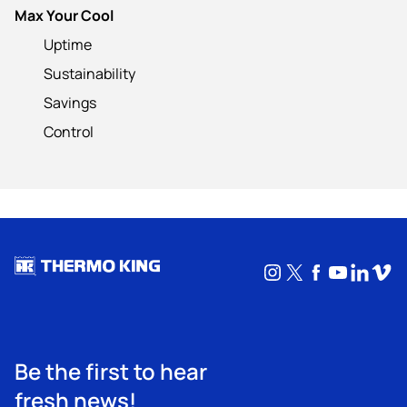
Max Your Cool
Uptime
Sustainability
Savings
Control
Instagram
X
Facebook
YouTub
Linke
Vim
Be the first to hear
fresh news!