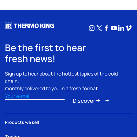
Instagram
X
Facebook
YouTub
Linke
Vim
Be the first to hear
fresh news!
Sign up to hear about the hottest topics of the cold
chain,
monthly delivered to you in a fresh format
Email
(Obbligatorio)
Discover
Products we sell
Trailer