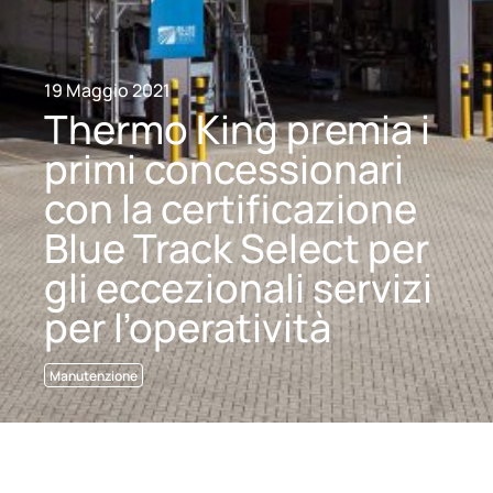
19 Maggio 2021
Thermo King premia i
primi concessionari
con la certificazione
Blue Track Select per
gli eccezionali servizi
per l’operatività
Manutenzione