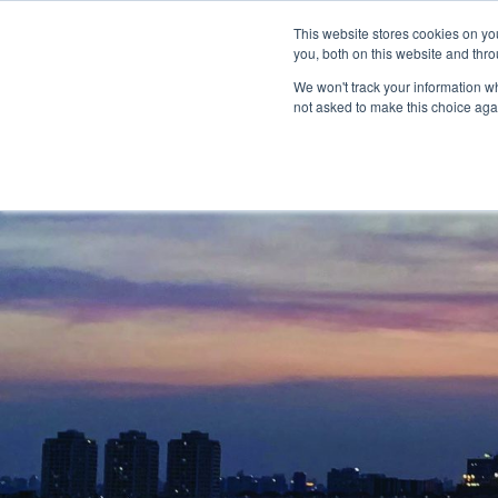
Informazioni
Localizzatore di concessionari
This website stores cookies on y
Centro m
you, both on this website and thro
We won't track your information whe
not asked to make this choice aga