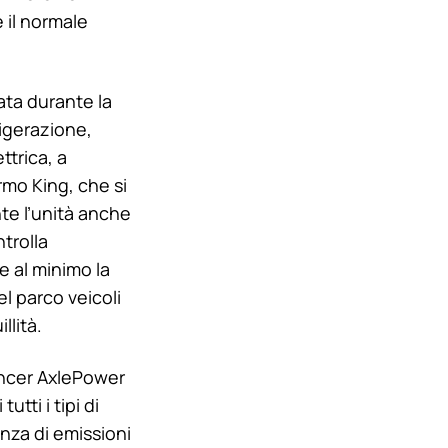
 il normale
ata durante la
frigerazione,
trica, a
rmo King
, che si
te l’unità anche
trolla
e al minimo la
l parco veicoli
llità.
vancer AxlePower
utti i tipi di
nza di emissioni