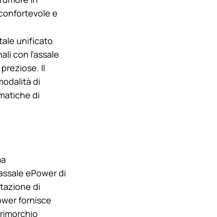
 confortevole e
rtale unificato
li con l’assale
preziose. Il
odalità di
ematiche di
ma
assale ePower di
ntazione di
Power fornisce
irimorchio