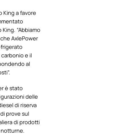
 King
a favore
commentato
 King
. “Abbiamo
no che AxlePower
frigerato
carbonio e il
spondendo al
sti”.
er è stato
igurazioni delle
iesel di riserva
di prove sul
iera di prodotti
 notturne.