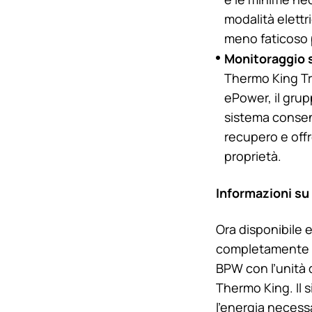
modalità elettr
meno faticoso 
Monitoraggio 
Thermo King
Tr
ePower, il grupp
sistema consent
recupero e offre
proprietà.
Informazioni su
Ora disponibile e
completamente i
BPW con l’unità d
Thermo King
. I
l’energia necessa