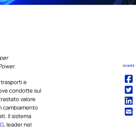
 per
ePower.
SHARE
 trasporti e
prove condotte sul
trastato valore
o un cambiamento
ti. Il sistema
KG
, leader nel