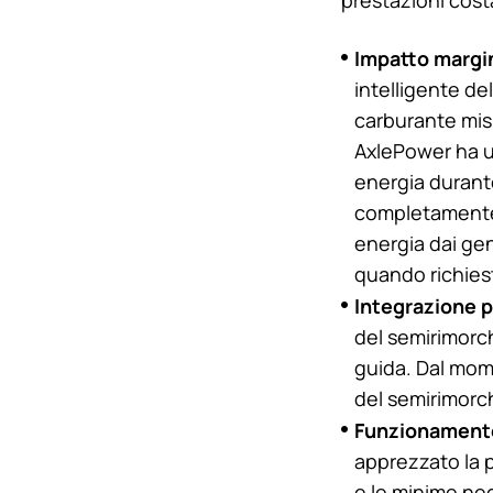
Impatto margin
intelligente de
carburante mis
AxlePower ha u
energia durante
completamente e
energia dai gen
quando richiest
Integrazione p
del semirimorch
guida. Dal momen
del semirimorch
Funzionamento 
apprezzato la 
e le minime nece