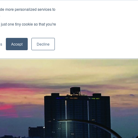
ide more personalized services to
.
just one tiny cookie so that you're
icazioni
es
Accept
Decline