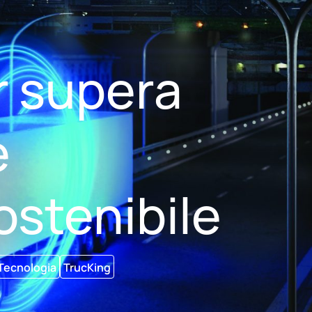
r supera
e
ostenibile
Tecnologia
TrucKing