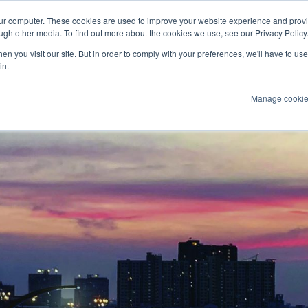
our computer. These cookies are used to improve your website experience and prov
ultimediale
Marine
ugh other media. To find out more about the cookies we use, see our Privacy Policy
n you visit our site. But in order to comply with your preferences, we'll have to use 
Prodotti
Tecnologie
Servizi
Appl
in.
Manage cooki