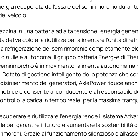
ergia recuperata dall’assale del semirimorchio durante
el veicolo.
azzina in una batteria ad alta tensione l’energia gener
a del veicolo e la riutilizza per alimentare l’unità di re
 refrigerazione del semirimorchio completamente elet
e o nulle e autonoma. Il gruppo batteria Energ-e di
The
l semirimorchio è in movimento, alimenta autonomamen
. Dotato di gestione intelligente della potenza che con
il disinserimento dei generatori, AxlePower riduce anch
 motrice e consente al conducente e al responsabile de
ontrollo la carica in tempo reale, per la massima tranqui
 recuperare e riutilizzare l’energia rende il sistema Ad
e per garantire il futuro e aumentare la sostenibilità di t
rimorchi. Grazie al funzionamento silenzioso e all’asse