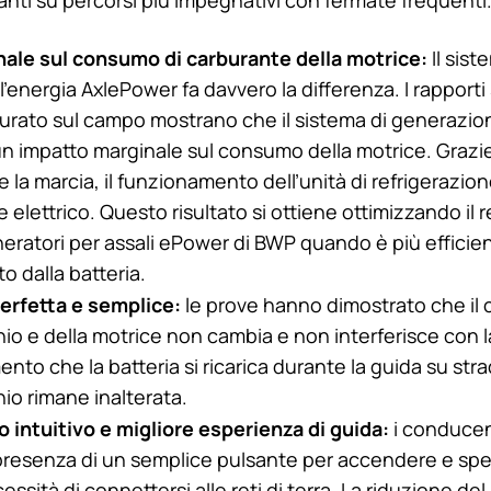
ale sul consumo di carburante della motrice:
Il sist
ll’energia AxlePower fa davvero la differenza. I rapport
urato sul campo mostrano che il sistema di generazio
n impatto marginale sul consumo della motrice. Grazie
 la marcia, il funzionamento dell’unità di refrigerazion
lettrico. Questo risultato si ottiene ottimizzando il 
eratori per assali ePower di BWP quando è più efficient
o dalla batteria.
erfetta e semplice:
le prove hanno dimostrato che i
io e della motrice non cambia e non interferisce con l
to che la batteria si ricarica durante la guida su strada
io rimane inalterata.
intuitivo e migliore esperienza di guida:
i conducen
presenza di un semplice pulsante per accendere e spe
ssità di connettersi alle reti di terra. La riduzione del