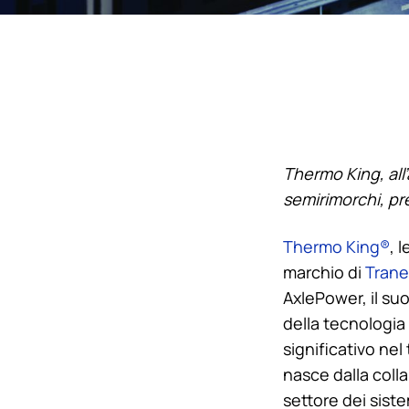
Thermo King
, a
semirimorchi, pr
Thermo King
®
, 
marchio di
Trane
AxlePower, il su
della tecnologia
significativo nel
nasce dalla coll
settore dei sistem