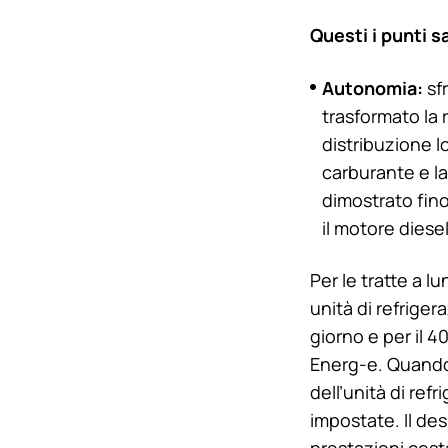
Questi i punti s
Autonomia:
sfr
trasformato la 
distribuzione l
carburante e la
dimostrato fino
il motore diese
Per le tratte a 
unità di refrige
giorno e per il 
Energ-e. Quando è
dell’unità di re
impostate. Il de
prestazioni cost