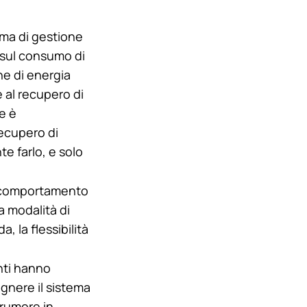
ema di gestione
i sul consumo di
ne di energia
 al recupero di
e è
recupero di
e farlo, e solo
l comportamento
a modalità di
, la flessibilità
ti hanno
gnere il sistema
 rumore in