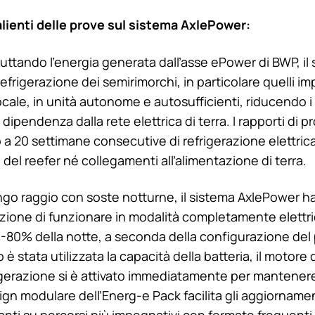
alienti delle prove sul sistema AxlePower:
uttando l’energia generata dall’asse ePower di BWP, il
refrigerazione dei semirimorchi, in particolare quelli im
ocale, in unità autonome e autosufficienti, riducendo i 
 dipendenza dalla rete elettrica di terra. I rapporti di 
 a 20 settimane consecutive di refrigerazione elettrica
l del reefer né collegamenti all’alimentazione di terra.
lungo raggio con soste notturne, il sistema AxlePower h
razione di funzionare in modalità completamente elettri
40-80% della notte, a seconda della configurazione del
 stata utilizzata la capacità della batteria, il motore d
frigerazione si è attivato immediatamente per mantene
sign modulare dell’Energ-e Pack facilita gli aggiornamen
anti su percorsi più impegnativi con fermate frequenti