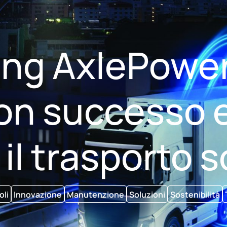
ing AxlePowe
con successo 
il trasporto s
oli
Innovazione
Manutenzione
Soluzioni
Sostenibilità