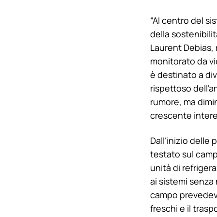
“Al centro del s
della sostenibili
Laurent Debias, 
monitorato da vic
è destinato a d
rispettoso dell’
rumore, ma dimin
crescente interes
Dall’inizio delle
testato sul campo
unità di refriger
ai sistemi senza
campo prevedeva 
freschi e il tra