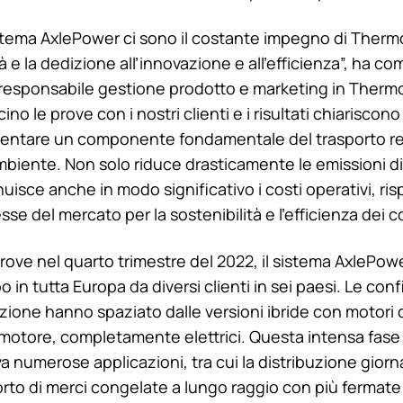
istema AxlePower ci sono il costante impegno di
Thermo
tà e la dedizione all’innovazione e all’efficienza”, ha 
responsabile gestione prodotto e marketing in
Thermo
ino le prove con i nostri clienti e i risultati chiarisco
iventare un componente fondamentale del trasporto re
ambiente. Non solo riduce drasticamente le emissioni di 
uisce anche in modo significativo i costi operativi, ri
se del mercato per la sostenibilità e l’efficienza dei co
 prove nel quarto trimestre del 2022, il sistema AxlePow
 in tutta Europa da diversi clienti in sei paesi. Le conf
azione hanno spaziato dalle versioni ibride con motori d
 motore, completamente elettrici. Questa intensa fase 
numerose applicazioni, tra cui la distribuzione giornal
sporto di merci congelate a lungo raggio con più fermate