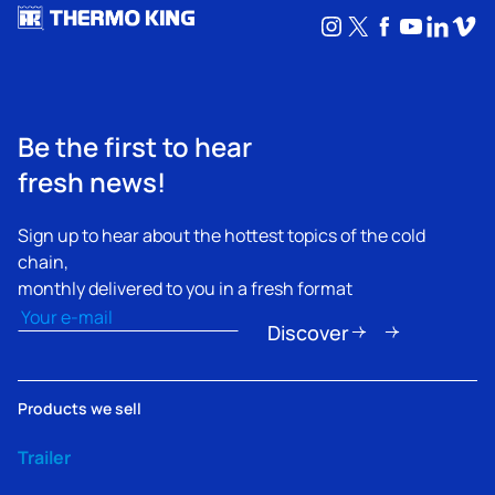
Instagram
X
Facebook
YouTub
Linke
Vim
Be the first to hear
fresh news!
Sign up to hear about the hottest topics of the cold
chain,
monthly delivered to you in a fresh format
Email
(Obbligatorio)
Discover
Products we sell
Trailer