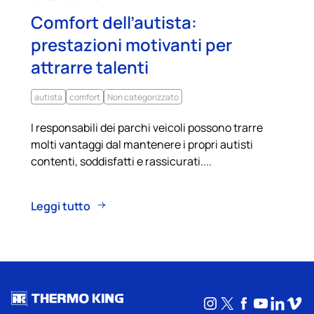
Comfort dell’autista:
prestazioni motivanti per
attrarre talenti
autista
comfort
Non categorizzato
I responsabili dei parchi veicoli possono trarre
molti vantaggi dal mantenere i propri autisti
contenti, soddisfatti e rassicurati....
Leggi tutto
Instagram
X
Facebook
YouTub
Linke
Vim