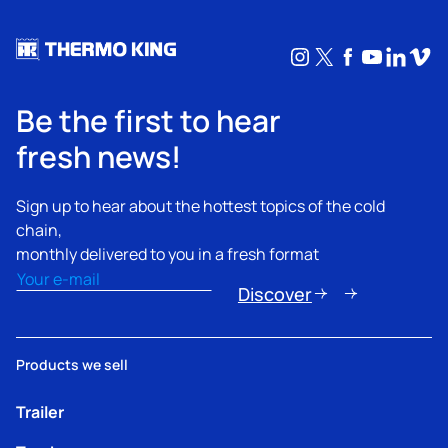
Instagram
X
Facebook
YouTub
Linke
Vim
Be the first to hear
fresh news!
Sign up to hear about the hottest topics of the cold
chain,
monthly delivered to you in a fresh format
Email
(Obligatorio)
Discover
Products we sell
Trailer