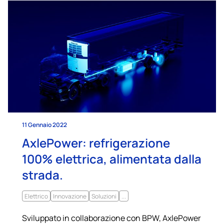
11 Gennaio 2022
AxlePower: refrigerazione
100% elettrica, alimentata dalla
strada.
Elettrico
Innovazione
Soluzioni
...
Sviluppato in collaborazione con BPW, AxlePower