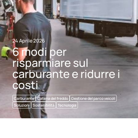
24 Aprile 2026
6 modi per
risparmiare sul
carburante e ridurre i
costi
Carburante
Catena del freddo
Gestione del parco veicoli
Soluzioni
Sostenibilità
Tecnologia