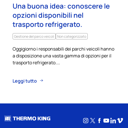
Una buona idea: conoscere le
opzioni disponibili nel
trasporto refrigerato.
Gestione del parco veicoli
Non categorizzato
Oggigiorno i responsabili dei parchi veicoli hanno
a disposizione una vasta gamma di opzioni per il
trasporto refrigerato....
Leggi tutto
Instagram
X
Facebook
YouTub
Linke
Vim