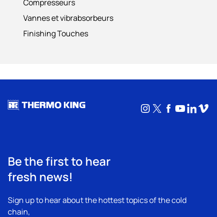
Compresseurs
Vannes et vibrabsorbeurs
Finishing Touches
Instagram
X
Facebook
YouTub
Linke
Vim
Be the first to hear
fresh news!
Sign up to hear about the hottest topics of the cold
chain,