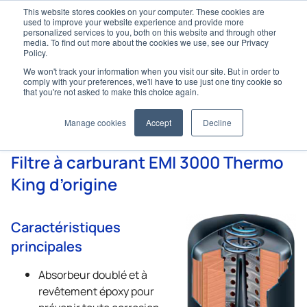
This website stores cookies on your computer. These cookies are
used to improve your website experience and provide more
personalized services to you, both on this website and through other
media. To find out more about the cookies we use, see our Privacy
Policy.
We won't track your information when you visit our site. But in order to
Home
Pièces d’origine
Filters
Fuel Filters
comply with your preferences, we'll have to use just one tiny cookie so
that you're not asked to make this choice again.
Filtres à carburant
Manage cookies
Accept
Decline
Filtre à carburant EMI 3000
Thermo
King
d’origine
Caractéristiques
principales
Absorbeur doublé et à
revêtement époxy pour