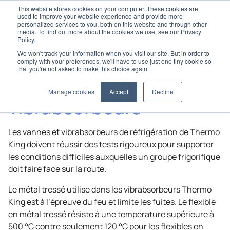
This website stores cookies on your computer. These cookies are
used to improve your website experience and provide more
personalized services to you, both on this website and through other
media. To find out more about the cookies we use, see our Privacy
Policy.
We won't track your information when you visit our site. But in order to
Home
Pièces d’origine
Vannes et vibrabsorbeurs
comply with your preferences, we'll have to use just one tiny cookie so
that you're not asked to make this choice again.
Vannes et
Manage cookies
Accept
Decline
vibrabsorbeurs
Les vannes et vibrabsorbeurs de réfrigération de
Thermo
King
doivent réussir des tests rigoureux pour supporter
les conditions difficiles auxquelles un groupe frigorifique
doit faire face sur la route.
Le métal tressé utilisé dans les vibrabsorbeurs
Thermo
King
est à l’épreuve du feu et limite les fuites. Le flexible
en métal tressé résiste à une température supérieure à
500 °C contre seulement 120 °C pour les flexibles en