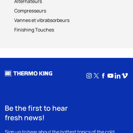
Alternateurs
Compresseurs
Vannes et vibrabsorbeurs
Finishing Touches
Instagram
X
Facebook
YouTub
Linke
Vim
Be the first to hear
fresh news!
Sign up to hear about the hottest topics of the cold