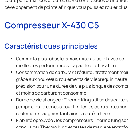
Leurs performances et durée de vie sont testées de manièr
développement de pointe afin que vous puissiez rouler plu
Compresseur X-430 C5
Caractéristiques principales
Gamme la plus robuste jamais mise au point avec de
meilleures performances, capacité et utilisation.
Consommation de carburant réduite : frottement moi
grâce aux nouveaux roulements de vilebrequin haute
précision pour une durée de vie plus longue des com
et moins de carburant consommé.
Durée de vie allongée :
Thermo King
utilise des carter
pompe à huile conçus pour limiter les contraintes sur 
roulements, augmentant ainsi la durée de vie.
Fiabilité éprouvée : les compresseurs
Thermo King
so
conçus par
Thermo King
et testés de manière approf