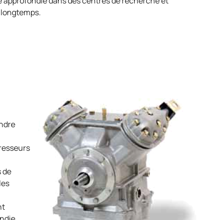
e approfondie dans des centres de recherche et
s longtemps.
ndre
presseurs
s de
les
nt
ondie