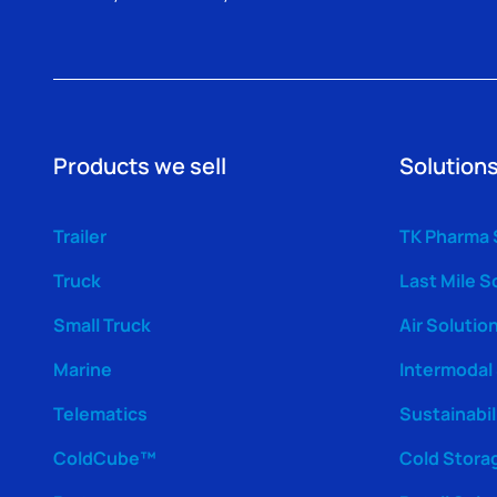
Products we sell
Solutions
Trailer
TK Pharma 
Truck
Last Mile S
Small Truck
Air Solutio
Marine
Intermodal
Telematics
Sustainabil
ColdCube™
Cold Stora