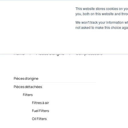
À propos
Réseau de concessionnaires
This website stores cookies on y
Espace média
M
you, both on this website and thro
We won't track your information whe
not asked to make this choice aga
Home
Pièces d’origine
Compresseurs
Pièces d’origine
Pièces détachées
Filters
Filtres à air
Fuel Filters
Oil Filters