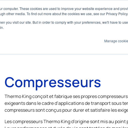
our computer. These cookies are used to improve your website experience and prov
arine
ugh other media. To find out more about the cookies we use, see our Privacy Policy
n you visit our site. But in order to comply with your preferences, we'll have to use 
Produits
Technologies
Services
A
in.
Manage cooki
Compresseurs
Thermo King
conçoit et fabrique ses propres compresseurs
exigeants dans le cadre d’applications de transport sous 
compresseurs sont conçus pour durer et satisfaire les exige
Les compresseurs
Thermo King
d’origine sont mis au point