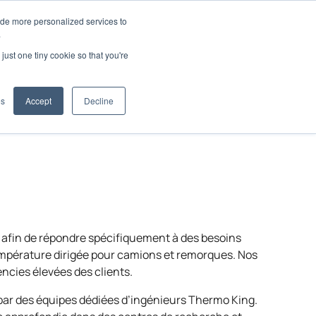
ide more personalized services to
.
just one tiny cookie so that you're
pplications
es
Accept
Decline
 afin de répondre spécifiquement à des besoins
température dirigée pour camions et remorques. Nos
ncies élevées des clients.
 par des équipes dédiées d’ingénieurs
Thermo King
.