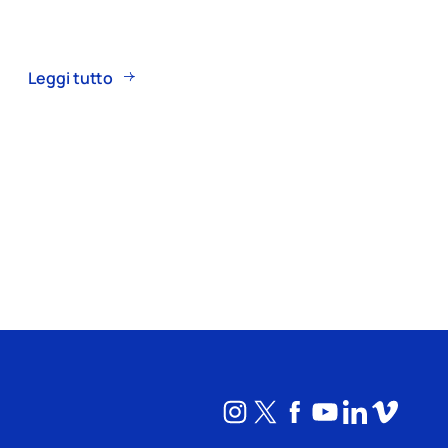
Leggi tutto
Instagram
X
Facebook
YouTube
LinkedI
Vime