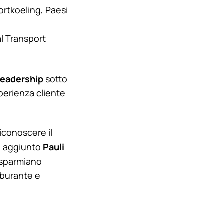
ortkoeling, Paesi
al Transport
leadership
sotto
sperienza cliente
iconoscere il
Pauli
ha aggiunto
risparmiano
rburante e