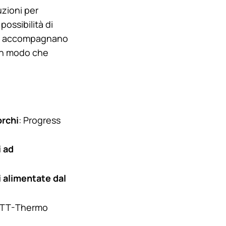
uzioni per
possibilità di
i ci accompagnano
 in modo che
orchi
: Progress
i ad
i alimentate dal
 TT-
Thermo