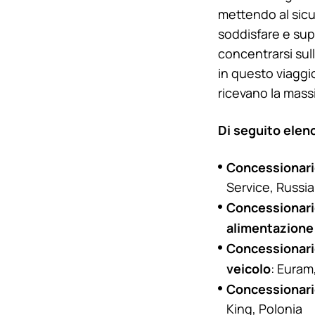
mettendo al sicur
soddisfare e super
concentrarsi sul
in questo viaggi
ricevano la massi
Di seguito elenc
Concessionario
Service, Russia
Concessionario
alimentazion
Concessionario
veicolo
: Euram
Concessionario
King
, Polonia