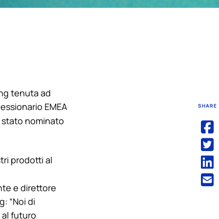
ng
tenuta ad
oncessionario EMEA
SHARE
e stato nominato
ri prodotti al
nte e direttore
ng
: “Noi di
 al futuro