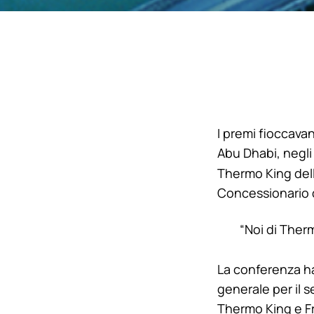
I premi fioccava
Abu Dhabi, negli 
Thermo King
del
Concessionario de
“Noi di
Therm
La conferenza ha
generale per il 
Thermo King
e Fr