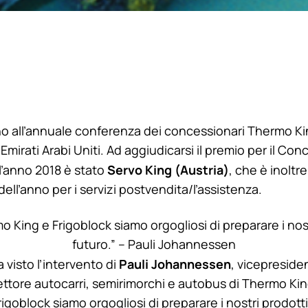
no all’annuale conferenza dei concessionari
Thermo Ki
Emirati Arabi Uniti. Ad aggiudicarsi il premio per il C
Servo King (Austria)
l’anno 2018 è stato
, che è inoltr
ll’anno per i servizi postvendita/l’assistenza.
o King
e Frigoblock siamo orgogliosi di preparare i nost
futuro.” – Pauli Johannessen
Pauli Johannessen
 visto l’intervento di
, vicepreside
settore autocarri, semirimorchi e autobus di
Thermo Ki
igoblock siamo orgogliosi di preparare i nostri prodotti