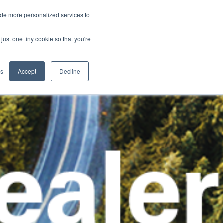
ide more personalized services to
.
just one tiny cookie so that you're
icazioni
es
Accept
Decline