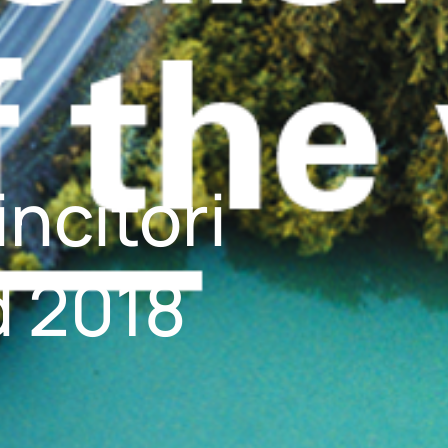
ncitori
d 2018