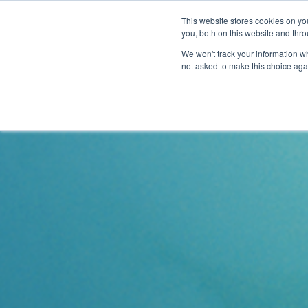
Informazioni
Localizzatore di concessionari
This website stores cookies on y
Centro m
you, both on this website and thro
We won't track your information whe
not asked to make this choice aga