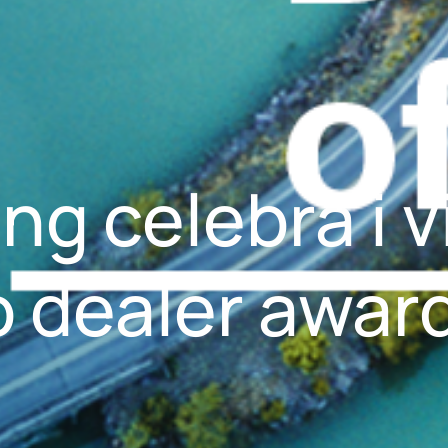
g celebra i vi
o dealer awar