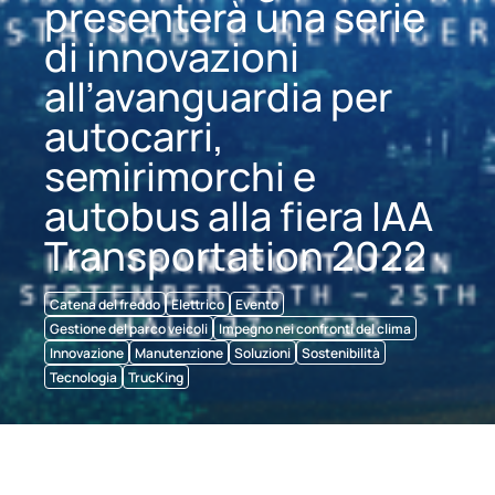
presenterà una serie
di innovazioni
all’avanguardia per
autocarri,
semirimorchi e
autobus alla fiera IAA
Transportation 2022
Catena del freddo
Elettrico
Evento
Gestione del parco veicoli
Impegno nei confronti del clima
Innovazione
Manutenzione
Soluzioni
Sostenibilità
Tecnologia
TrucKing