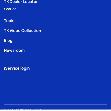
TK Dealer Locator
Scarica
Tools
TK Video Collection
Blog
Newsroom
iService login
© 2025
Thermo King
Europe –