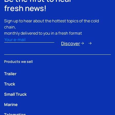
fresh news!
Sign up to hear about the hottest topics of the cold
chain,
monthly delivered to you in a fresh format
Email
(Obbligatorio)
Discover
Products we sell
Trailer
Truck
Small Truck
Marine
Telematics