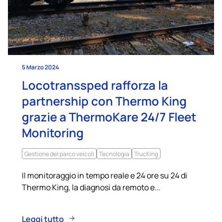
5 Marzo 2024
Locotranssped rafforza la
partnership con Thermo King
grazie a ThermoKare 24/7 Fleet
Monitoring
Gestione del parco veicoli
Tecnologia
TrucKing
Il monitoraggio in tempo reale e 24 ore su 24 di
Thermo King, la diagnosi da remoto e...
Leggi tutto