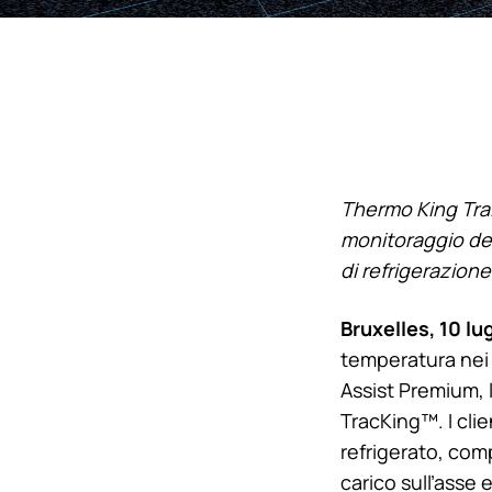
Thermo King
Trai
monitoraggio dei 
di refrigerazione
Bruxelles, 10 lu
temperatura nei 
Assist Premium, 
TracKing™. I cli
refrigerato, com
carico sull’asse