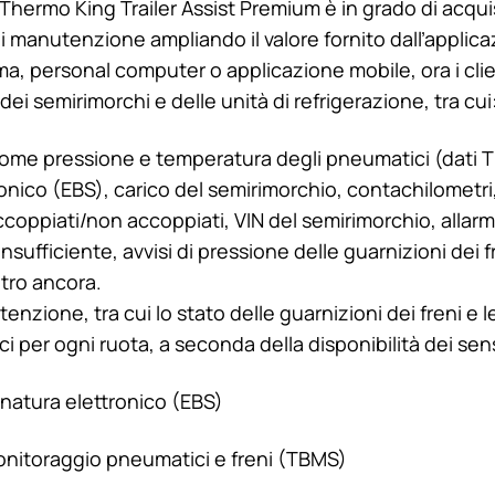
Thermo King
Trailer Assist Premium è in grado di acqu
di manutenzione ampliando il valore fornito dall’applic
ma, personal computer o applicazione mobile, ora i cli
dei semirimorchi e delle unità di refrigerazione, tra cui
 come pressione e temperatura degli pneumatici (dati 
onico (EBS), carico del semirimorchio, contachilometri,
coppiati/non accoppiati, VIN del semirimorchio, allarmi
nsufficiente, avvisi di pressione delle guarnizioni dei f
tro ancora.
enzione, tra cui lo stato delle guarnizioni dei freni e l
i per ogni ruota, a seconda della disponibilità dei sens
enatura elettronico (EBS)
nitoraggio pneumatici e freni (TBMS)