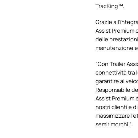
TracKing™.
Grazie all’integr
Assist Premium c
delle prestazioni
manutenzione e l
“Con Trailer Ass
connettività tra 
garantire ai veic
Responsabile de
Assist Premium è
nostri clienti e
massimizzare l’ef
semirimorchi.”