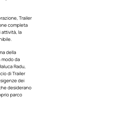
erazione, Trailer
sione completa
attività, la
ibile.
ema della
in modo da
o Raluca Radu,
ancio di Trailer
esigenze dei
o che desiderano
oprio parco