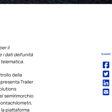
er il
i dati dell’unità
SHARE
 telematica.
trollo della
presenta Trailer
lutions
del semirimorchio
contachilometri,
 la piattaforma