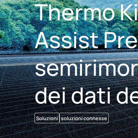
Thermo Ki
Assist Pr
semirimor
dei dati d
Soluzioni
soluzioni connesse