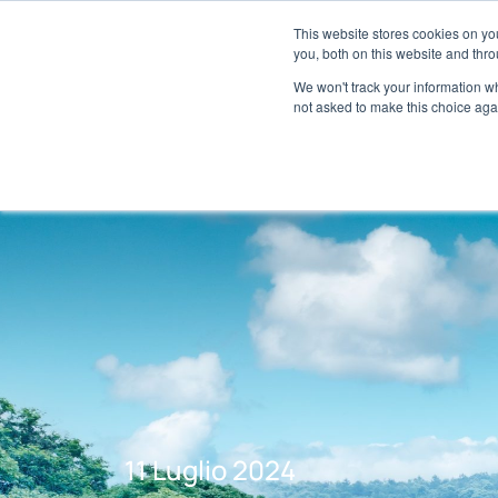
Informazioni
Localizzatore di concessionari
This website stores cookies on y
Centro m
you, both on this website and thro
We won't track your information whe
not asked to make this choice aga
11 Luglio 2024