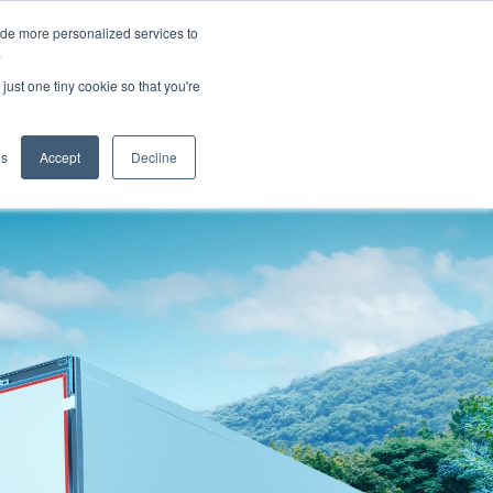
ide more personalized services to
.
just one tiny cookie so that you're
icazioni
es
Accept
Decline