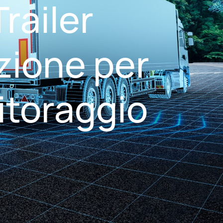
railer
zione per
itoraggio