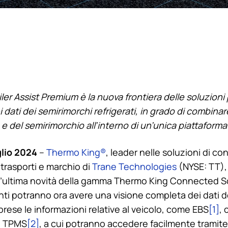
ler Assist Premium è la nuova frontiera delle soluzioni p
dati dei semirimorchi refrigerati, in grado di combinare 
 e del semirimorchio all’interno di un’unica piattaforma
glio 2024
–
Thermo King
®
, leader nelle soluzioni di con
trasporti e marchio di
Trane Technologies
(NYSE: TT), 
l’ultima novità della gamma
Thermo King
Connected So
enti potranno ora avere una visione completa dei dati 
prese le informazioni relative al veicolo, come EBS
[1]
, 
 e TPMS
[2]
, a cui potranno accedere facilmente tramite