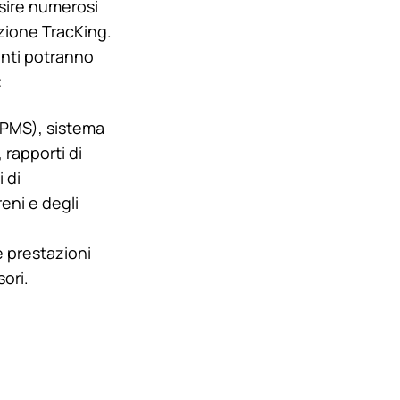
isire numerosi
azione TracKing.
enti potranno
:
TPMS), sistema
 rapporti di
 di
reni e degli
e prestazioni
ori.