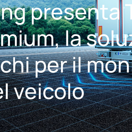
ng presenta T
emium, la solu
chi per il mon
el veicolo