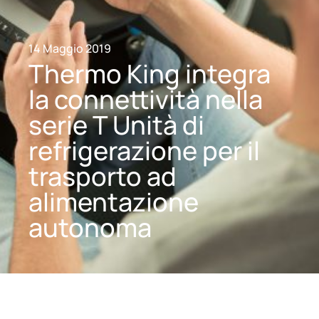
14 Maggio 2019
Thermo King integra
la connettività nella
serie T Unità di
refrigerazione per il
trasporto ad
alimentazione
autonoma