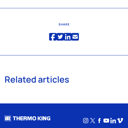
SHARE
Related articles
Instagram
X
Facebook
YouTub
Linke
Vim