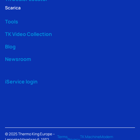
Scarica
Tools
TK Video Collection
Blog
Newsroom
iService login
© 2025
Thermo King
Europe –
Terms
TK Machine
Modern
Lenneke Marelaan 6, 1932
Privacy