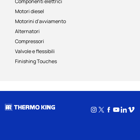
Componenti elettrici
Motori diesel
Motorini d’avviamento
Alternatori
Compressori
Valvole e flessibili
Finishing Touches
Instagram
X
Facebook
YouTub
Linke
Vim