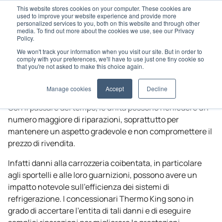
This website stores cookies on your computer. These cookies are
used to improve your website experience and provide more
personalized services to you, both on this website and through other
media. To find out more about the cookies we use, see our Privacy
Policy.
We won't track your information when you visit our site. But in order to
Home
Parti di ricambio originali
Finishing Touches
comply with your preferences, we'll have to use just one tiny cookie so
that you're not asked to make this choice again.
Finiture
Manage cookies
Accept
Decline
Con il passare del tempo, le unita possono richiedere un
numero maggiore di riparazioni, soprattutto per
mantenere un aspetto gradevole e non compromettere il
prezzo di rivendita.
Infatti danni alla carrozzeria coibentata, in particolare
agli sportelli e alle loro guarnizioni, possono avere un
impatto notevole sull’efficienza dei sistemi di
refrigerazione. I concessionari
Thermo King
sono in
grado di accertare l’entita di tali danni e di eseguire