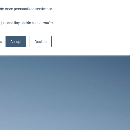
ide more personalized services to
.
just one tiny cookie so that you're
pplications
es
Accept
Decline