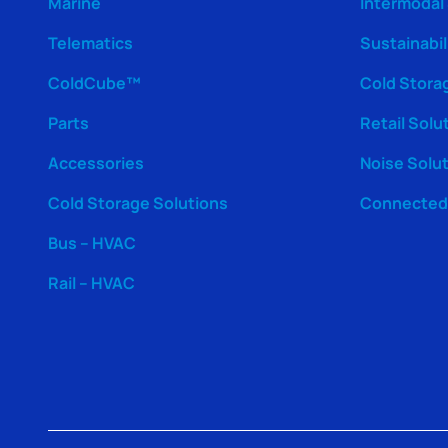
Marine
Intermodal
Telematics
Sustainabil
ColdCube™
Cold Stora
Parts
Retail Solu
Accessories
Noise Solu
Cold Storage Solutions
Connected 
Bus – HVAC
Rail – HVAC