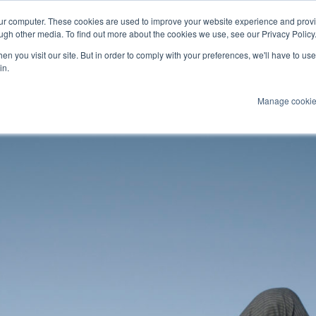
our computer. These cookies are used to improve your website experience and prov
arine
ugh other media. To find out more about the cookies we use, see our Privacy Policy
n you visit our site. But in order to comply with your preferences, we'll have to use 
Produits
Technologies
Services
A
in.
Manage cooki