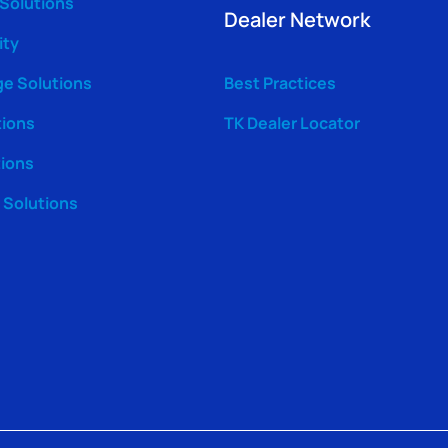
 Solutions
Dealer Network
ity
ge Solutions
Best Practices
tions
TK Dealer Locator
tions
Solutions