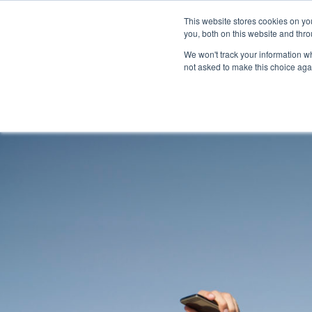
À propos
Réseau de concessionnaires
This website stores cookies on y
Espace média
M
you, both on this website and thro
We won't track your information whe
not asked to make this choice aga