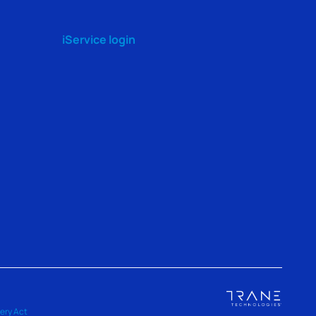
iService login
ery Act