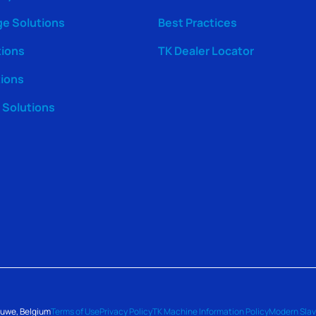
ge Solutions
Best Practices
tions
TK Dealer Locator
tions
Solutions
luwe, Belgium
Terms of Use
Privacy Policy
TK Machine Information Policy
Modern Slav