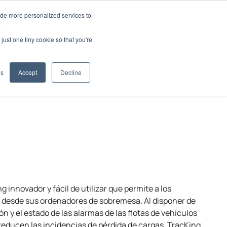
ide more personalized services to
.
just one tiny cookie so that you're
plicaciones
es
Accept
Decline
ng
innovador y fácil de utilizar que permite a los
a desde sus ordenadores de sobremesa. Al disponer de
n y el estado de las alarmas de las flotas de vehículos
 reducen las incidencias de pérdida de cargas. TracKing