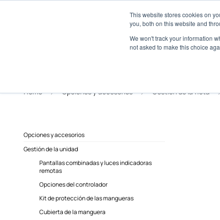
Acerca de
Red de concesionarios
This website stores cookies on y
Centro para medios
you, both on this website and thro
We won't track your information whe
not asked to make this choice aga
Home
Opciones y accesorios
Gestión de la flota
Opciones y accesorios
Gestión de la unidad
Pantallas combinadas y luces indicadoras
remotas
Opciones del controlador
Kit de protección de las mangueras
Cubierta de la manguera