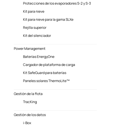
Protecciones de los evaporadores S-2 y S-3
Kit para nieve
Kit para nieve para la gama SLXe
Rejilla superior
Kit del silenciador
Power Management
Baterías EnergyOne
Cargador de plataforma de carga
Kit SafeGuard para baterías
Paneles solares ThermoLite™
Gestión de la flota
TracKing
Gestión de los datos
i-Box