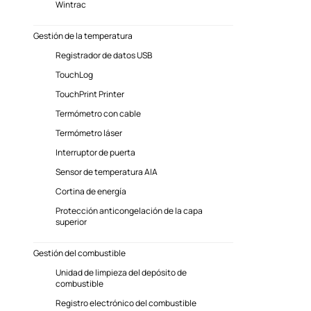
Wintrac
Gestión de la temperatura
Registrador de datos USB
TouchLog
TouchPrint Printer
Termómetro con cable
Termómetro láser
Interruptor de puerta
Sensor de temperatura AIA
Cortina de energía
Protección anticongelación de la capa
superior
Gestión del combustible
Unidad de limpieza del depósito de
combustible
Registro electrónico del combustible