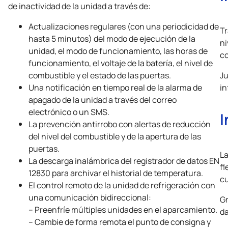
de inactividad de la unidad a través de:
Actualizaciones regulares (con una periodicidad de
Tr
hasta 5 minutos) del modo de ejecución de la
ni
unidad, el modo de funcionamiento, las horas de
co
funcionamiento, el voltaje de la batería, el nivel de
combustible y el estado de las puertas.
Ju
Una notificación en tiempo real de la alarma de
in
apagado de la unidad a través del correo
electrónico o un SMS.
I
La prevención antirrobo con alertas de reducción
del nivel del combustible y de la apertura de las
puertas.
La
La descarga inalámbrica del registrador de datos EN
fl
12830 para archivar el historial de temperatura.
cu
El control remoto de la unidad de refrigeración con
una comunicación bidireccional:
Gr
– Preenfríe múltiples unidades en el aparcamiento.
da
– Cambie de forma remota el punto de consigna y