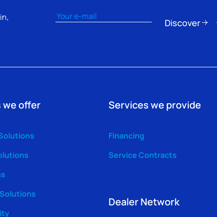
Email
(Obligatorio)
in,
Discover
 we offer
Services we provide
Solutions
Financing
olutions
Service Contracts
ns
 Solutions
Dealer Network
ity