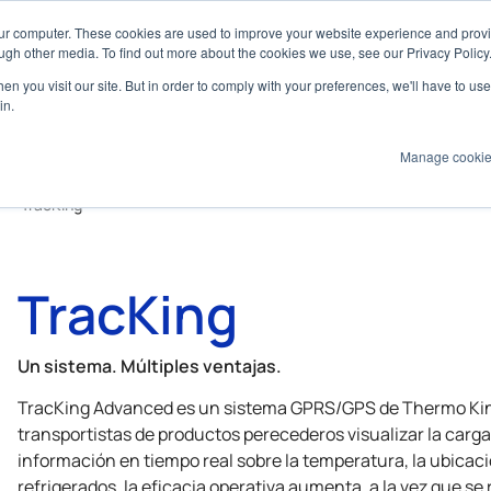
our computer. These cookies are used to improve your website experience and prov
Marine
ugh other media. To find out more about the cookies we use, see our Privacy Policy
n you visit our site. But in order to comply with your preferences, we'll have to use 
Productos
Tecnologías
Servicios
A
in.
Manage cooki
TracKing
TracKing
Un sistema. Múltiples ventajas.
TracKing Advanced es un sistema GPRS/GPS de
Thermo Ki
transportistas de productos perecederos visualizar la carg
información en tiempo real sobre la temperatura, la ubicació
refrigerados, la eficacia operativa aumenta, a la vez que se