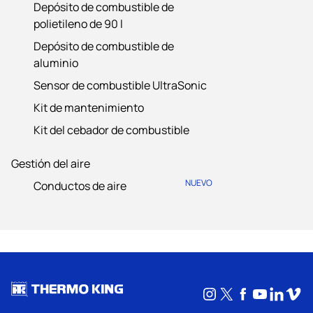
Depósito de combustible de
polietileno de 90 l
Depósito de combustible de
aluminio
Sensor de combustible UltraSonic
Kit de mantenimiento
Kit del cebador de combustible
Gestión del aire
NUEVO
Conductos de aire
Instagram
X
Facebook
YouTub
Linke
Vim