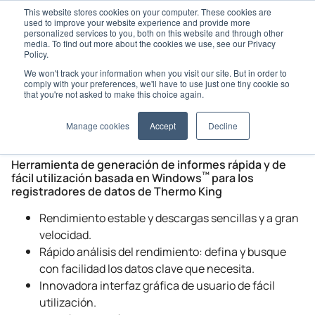
This website stores cookies on your computer. These cookies are
used to improve your website experience and provide more
personalized services to you, both on this website and through other
media. To find out more about the cookies we use, see our Privacy
Policy.
We won't track your information when you visit our site. But in order to
Home
Opciones y accesorios
Gestión de los datos
comply with your preferences, we'll have to use just one tiny cookie so
Wintrac
that you're not asked to make this choice again.
WinTrac
Manage cookies
Accept
Decline
Herramienta de generación de informes rápida y de
™
fácil utilización basada en Windows
para los
registradores de datos de
Thermo King
Rendimiento estable y descargas sencillas y a gran
velocidad.
Rápido análisis del rendimiento: defina y busque
con facilidad los datos clave que necesita.
Innovadora interfaz gráfica de usuario de fácil
utilización.