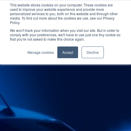
This website stores cookies on your computer. These cookies are
used to improve your website experience and provide more
personalized services to you, both on this website and through other
media. To find out more about the cookies we use, see our Privacy
Policy.
We won't track your information when you visit our site. But in order to
comply with your preferences, we'll have to use just one tiny cookie so
that you're not asked to make this choice again.
Manage cookies
Accept
Decline