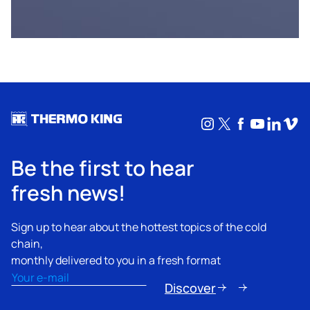
Instagram
X
Facebook
YouTub
Linke
Vim
Be the first to hear
fresh news!
Sign up to hear about the hottest topics of the cold
chain,
monthly delivered to you in a fresh format
Email
(Obbligatorio)
Discover