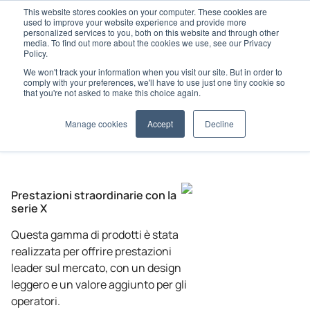
This website stores cookies on your computer. These cookies are
used to improve your website experience and provide more
personalized services to you, both on this website and through other
media. To find out more about the cookies we use, see our Privacy
Policy.
We won't track your information when you visit our site. But in order to
Home
Prodotti HVAC per Autobus
Serie X
comply with your preferences, we'll have to use just one tiny cookie so
X-500
that you're not asked to make this choice again.
Manage cookies
Accept
Decline
Prestazioni straordinarie con la
serie X
Questa gamma di prodotti è stata
realizzata per offrire prestazioni
leader sul mercato, con un design
leggero e un valore aggiunto per gli
operatori.