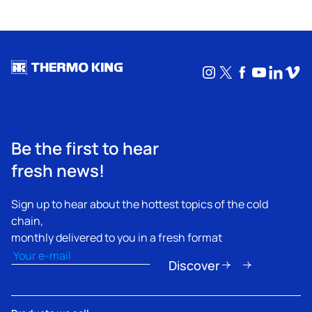
Instagram
X
Facebook
YouTub
Linke
Vim
Be the first to hear
fresh news!
Sign up to hear about the hottest topics of the cold
chain,
monthly delivered to you in a fresh format
Email
(Obbligatorio)
Discover