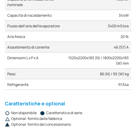
nominale
Capacità di riscaldamento
34 kW
Flusso dell'aria dell'evaporatore
3400 m3/ora
Aria fresca
20 %
Assorbimento di corrente
46 (57) A
Dimensioni L x P x A
1520x2200x183 (N) / 1800x2200x183
(W) mm
Peso
86 (N) / 93 (W) kg
Refrigerante
R134a
Caratteristiche e optional
Non disponibile
Caratteristica di serie
Optional: fornito dalla fabbrica
Optional: fornito dal concessionario