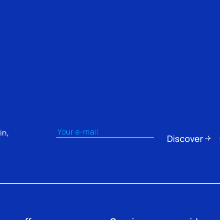
Email
(Obbligatorio)
in,
Discover