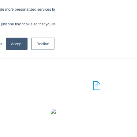
ide more personalized services to
.
just one tiny cookie so that you're
icazioni
es
Accept
Decline