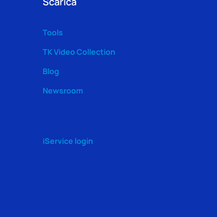
Scarica
Tools
TK Video Collection
Blog
Newsroom
iService login