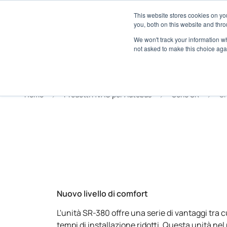
Informazioni
Localizzatore di concessionari
This website stores cookies on y
Centro m
you, both on this website and thro
We won't track your information whe
not asked to make this choice aga
Home
Prodotti HVAC per Autobus
Serie SR
S
Nuovo livello di comfort
L'unità SR-380 offre una serie di vantaggi tra c
tempi di installazione ridotti. Questa unità ne