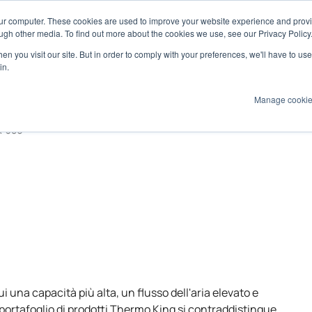
our computer. These cookies are used to improve your website experience and prov
ultimediale
Marine
ugh other media. To find out more about the cookies we use, see our Privacy Policy
n you visit our site. But in order to comply with your preferences, we'll have to use 
Prodotti
Tecnologie
Servizi
Appl
in.
Manage cooki
R-380
ui una capacità più alta, un flusso dell'aria elevato e
l portafoglio di prodotti Thermo King si contraddistingue