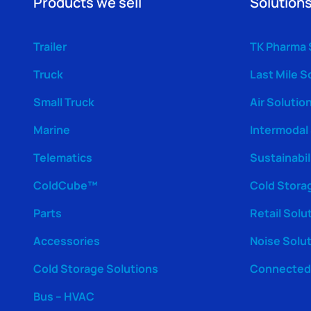
Products we sell
Solutions
Trailer
TK Pharma 
Truck
Last Mile S
Small Truck
Air Solutio
Marine
Intermodal
Telematics
Sustainabil
ColdCube™
Cold Stora
Parts
Retail Solu
Accessories
Noise Solu
Cold Storage Solutions
Connected 
Bus – HVAC