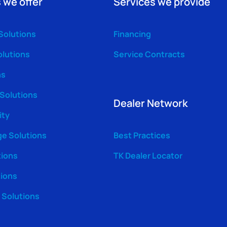
 we offer
Services we provide
Solutions
Financing
olutions
Service Contracts
ns
 Solutions
Dealer Network
ity
ge Solutions
Best Practices
tions
TK Dealer Locator
tions
Solutions