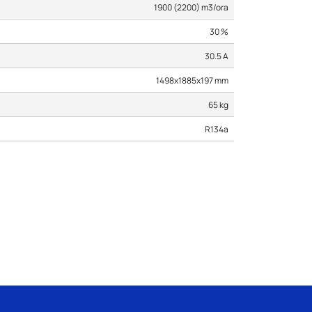
1900 (2200) m3/ora
30 %
30.5 A
1498x1885x197 mm
65 kg
R134a