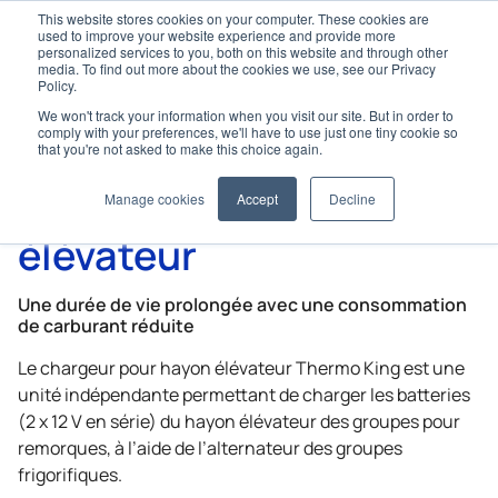
This website stores cookies on your computer. These cookies are
used to improve your website experience and provide more
personalized services to you, both on this website and through other
media. To find out more about the cookies we use, see our Privacy
Policy.
We won't track your information when you visit our site. But in order to
Home
Options et accessoires
Power Management
comply with your preferences, we'll have to use just one tiny cookie so
Chargeur pour hayon élévateur
that you're not asked to make this choice again.
Chargeur pour hayon
Manage cookies
Accept
Decline
élévateur
Une durée de vie prolongée avec une consommation
de carburant réduite
Le chargeur pour hayon élévateur
Thermo King
est une
unité indépendante permettant de charger les batteries
(2 x 12 V en série) du hayon élévateur des groupes pour
remorques, à l’aide de l’alternateur des groupes
frigorifiques.