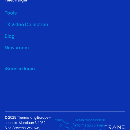
Tools
TK Video Collection
Blog
Newsroom
iService login
© 2025
Thermo King
Europe –
Terms
TK Machine
Modern
Lenneke Marelaan 6, 1932
Privacy
of
Information
Slavery
Sint-Stevens-Woluwe,
Policy