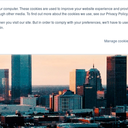
our computer. These cookies are used to improve your website experience and prov
arine
ugh other media. To find out more about the cookies we use, see our Privacy Policy
n you visit our site. But in order to comply with your preferences, we'll have to use 
Produits
Technologies
Services
A
in.
Manage cooki