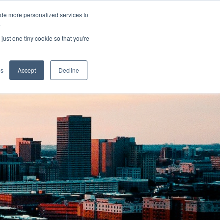
ide more personalized services to
.
just one tiny cookie so that you're
pplications
es
Accept
Decline