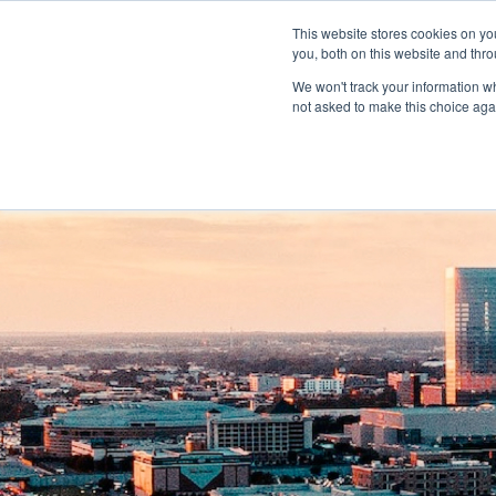
À propos
Réseau de concessionnaires
This website stores cookies on y
Espace média
M
you, both on this website and thro
We won't track your information whe
not asked to make this choice aga