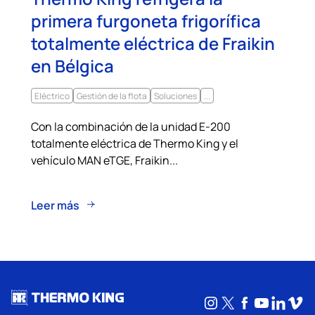
primera furgoneta frigorífica
totalmente eléctrica de Fraikin
en Bélgica
Eléctrico
Gestión de la flota
Soluciones
...
Con la combinación de la unidad E-200
totalmente eléctrica de Thermo King y el
vehículo MAN eTGE, Fraikin...
Leer más
Instagram
X
Facebook
YouTub
Linke
Vim