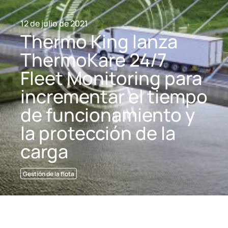
12 de julio de 2021
Thermo King lanza
ThermoKare 24/7
Fleet Monitoring para
incrementar el tiempo
de funcionamiento y
la protección de la
carga
Gestión de la flota