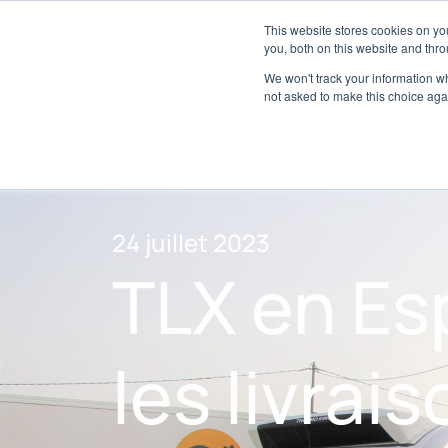
À propos
Réseau de concessionnaires
This website stores cookies on y
Espace média
M
you, both on this website and thro
We won't track your information whe
not asked to make this choice aga
24 juillet 2023
TLX en Es
les livrai