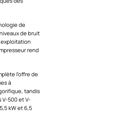
iques des
nologie de
niveaux de bruit
 exploitation
ompresseur rend
plète l’offre de
ues à
gorifique, tandis
 V-500 et V-
5,5 kW et 6,5