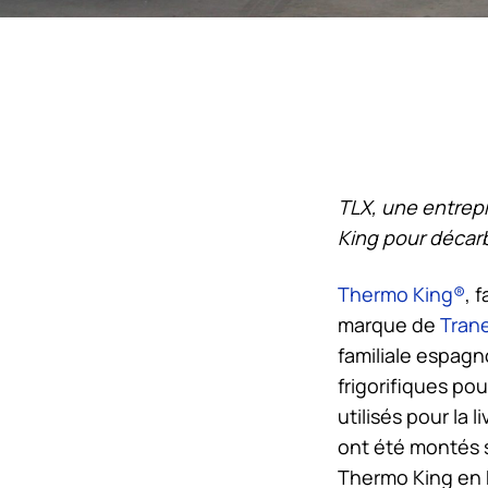
TLX, une entrepri
King
pour décarbo
Thermo King
®
, 
marque de
Tran
familiale espagn
frigorifiques po
utilisés pour la 
ont été montés s
Thermo King
en 