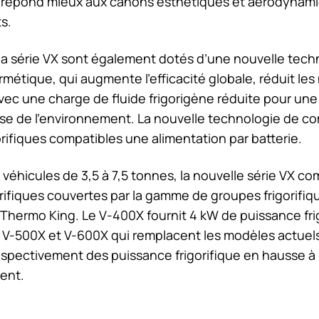
és répond mieux aux canons esthétiques et aérodynam
s.
la série VX sont également dotés d’une nouvelle tech
étique, qui augmente l’efficacité globale, réduit les 
avec une charge de fluide frigorigène réduite pour une
se de l’environnement. La nouvelle technologie de c
orifiques compatibles une alimentation par batterie.
véhicules de 3,5 à 7,5 tonnes, la nouvelle série VX com
rifiques couvertes par la gamme de groupes frigorifiq
Thermo King
. Le V‑400X fournit 4 kW de puissance fri
 V-500X et V-600X qui remplacent les modèles actuels
espectivement des puissance frigorifique en hausse à 
ent.