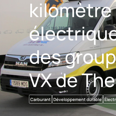
kilomètre
électrique
des groupe
VX de The
Carburant
Développement durable
Élect