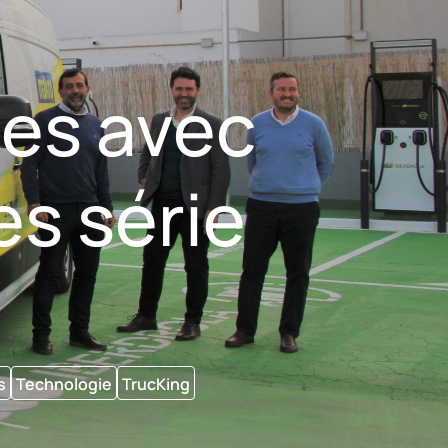
ées avec
es série
s
Technologie
TrucKing