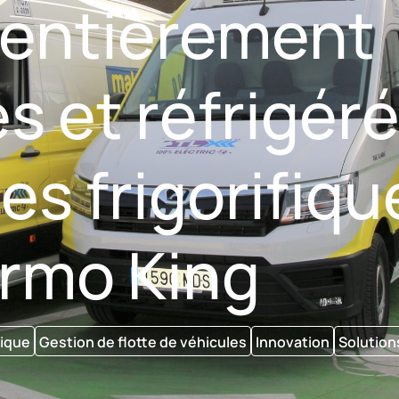
 entièrement
s et réfrigér
s frigorifiqu
rmo King
rique
Gestion de flotte de véhicules
Innovation
Solution