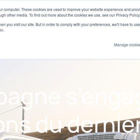
our computer. These cookies are used to improve your website experience and prov
arine
ugh other media. To find out more about the cookies we use, see our Privacy Policy
n you visit our site. But in order to comply with your preferences, we'll have to use 
Produits
Technologies
Services
A
in.
Manage cooki
pagne s’enga
sons du dernie