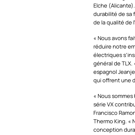
Elche (Alicante).
durabilité de sa 
de la qualité de 
« Nous avons fai
réduire notre em
électriques s’in
général de TLX.
espagnol Jeanje 
qui offrent une d
« Nous sommes he
série VX contrib
Francisco Ramon
Thermo King
. «
conception durab