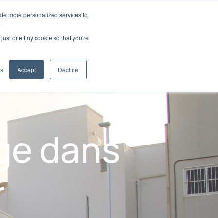
ide more personalized services to
.
just one tiny cookie so that you're
pplications
es
Accept
Decline
ge dans
r