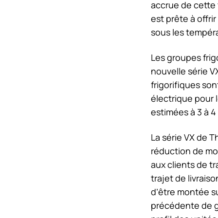
accrue de cette 
est prête à offr
sous les tempér
Les groupes frig
nouvelle série 
frigorifiques so
électrique pour l
estimées à 3 à 4
La série VX de
T
réduction de moi
aux clients de t
trajet de livrai
d’être montée sur
précédente de g