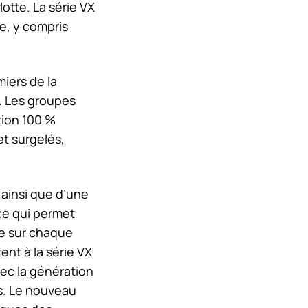
otte. La série VX
e, y compris
iers de la
s. Les groupes
tion 100 %
et surgelés,
ainsi que d’une
ce qui permet
re sur chaque
ent à la série VX
vec la génération
s. Le nouveau