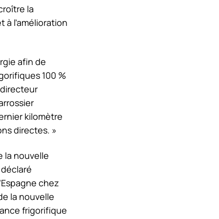
roître la
t à l’amélioration
gie afin de
igorifiques 100 %
 directeur
arrossier
ernier kilomètre
ons directes. »
 la nouvelle
 déclaré
l’Espagne chez
e la nouvelle
ance frigorifique