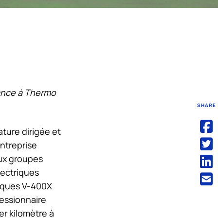
iance à
Thermo
SHARE
ature dirigée et
entreprise
aux groupes
lectriques
ifiques V-400X
cessionnaire
er kilomètre à